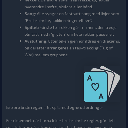
hverandre i hofte, skuldre eller hånd.
Sang:
Alle synger en fastsatt sang med linjer som
“Bro bro brille, klokken ringer elleve”.
Spillet:
Første to i rekken går fri, mens den tredje
blir tatt med i “gryten” om hele rekken passerer.
Avslutning:
Etter leken gjennomføres en drakamp,
og deretter arrangeres en tau-trekking (Tug of
War) mellom gruppene.
Bro bro brille regler – Et spill med egne utfordringer
For eksempel, når barna leker bro bro brille regler, går det i
realiteten an på rytme og samarbeid, noe som minner om