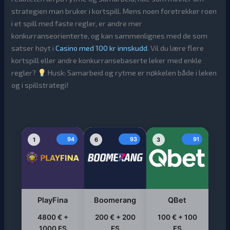
strategien man bruker i kortspill. Mens noen foretrekker roen
i et spill med faste regler, er andre mer
konkurranseorienterte, og kan sammenlignes med de som
satser høyt i
Casino med 100 kr innskudd
. Vil du lære flere
kortspill eller andre konkurransebaserte leker med enkle
regler?
Husk: Samarbeid og rytme er nøkkelen både i leken
og i spillstrategi!
94
93
91
1
6
3
PlayFina
Boomerang
QBet
4800 € +
200 € + 200
100 € + 100
1000 FS
FS
FS