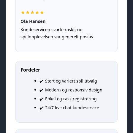
★★★★★
Ola Hansen
Kundeservicen svarte raskt, og
spillopplevelsen var generelt positiv.
Fordeler
Stort og variert spillutvalg
Modern og responsiv design
Enkel og rask registrering
24/7 live chat kundeservice