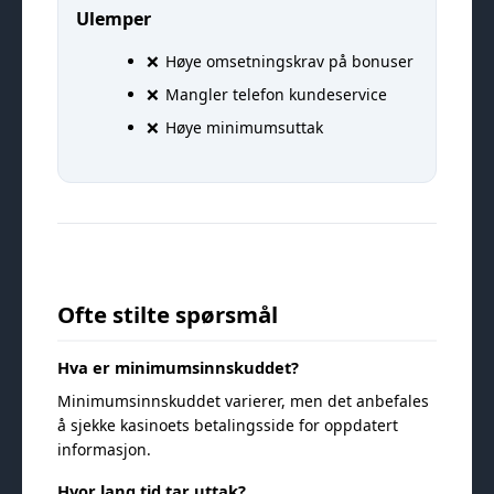
Ulemper
Høye omsetningskrav på bonuser
Mangler telefon kundeservice
Høye minimumsuttak
Ofte stilte spørsmål
Hva er minimumsinnskuddet?
Minimumsinnskuddet varierer, men det anbefales
å sjekke kasinoets betalingsside for oppdatert
informasjon.
Hvor lang tid tar uttak?