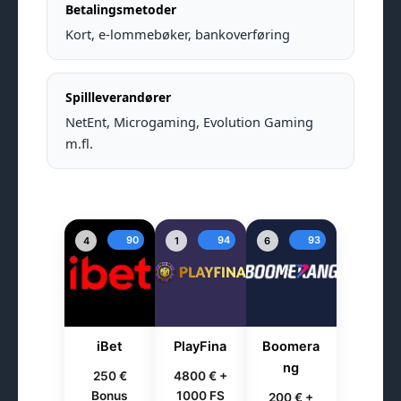
Betalingsmetoder
Kort, e-lommebøker, bankoverføring
Spillleverandører
NetEnt, Microgaming, Evolution Gaming
m.fl.
90
94
93
4
1
6
iBet
PlayFina
Boomera
ng
250 €
4800 € +
Bonus
1000 FS
200 € +