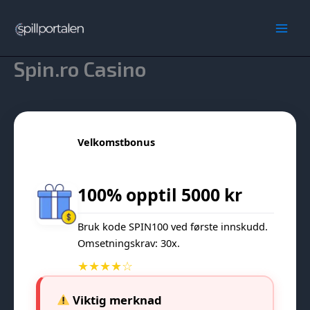
Hopp
rett
Main
til
innholdet
Spin.ro Casino
Men
Velkomstbonus
100% opptil 5000 kr
Bruk kode SPIN100 ved første innskudd.
Omsetningskrav: 30x.
★★★★☆
Viktig merknad