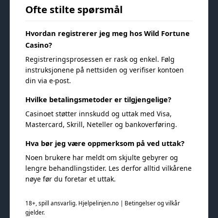
Ofte stilte spørsmål
Hvordan registrerer jeg meg hos Wild Fortune
Casino?
Registreringsprosessen er rask og enkel. Følg
instruksjonene på nettsiden og verifiser kontoen
din via e-post.
Hvilke betalingsmetoder er tilgjengelige?
Casinoet støtter innskudd og uttak med Visa,
Mastercard, Skrill, Neteller og bankoverføring.
Hva bør jeg være oppmerksom på ved uttak?
Noen brukere har meldt om skjulte gebyrer og
lengre behandlingstider. Les derfor alltid vilkårene
nøye før du foretar et uttak.
18+, spill ansvarlig. Hjelpelinjen.no | Betingelser og vilkår
gjelder.