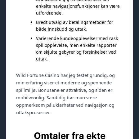
enkelte navigasjonsfunksjoner kan være
utfordrende.
Bredt utvalg av betalingsmetoder for
både innskudd og uttak.
Varierende kundeopplevelser med rask
spillopplevelse, men enkelte rapporter
om skjulte gebyrer og forsinkelser ved
uttak.
Wild Fortune Casino har jeg testet grundig, og
min erfaring viser et moderne og spennende
spillmiljø. Bonusene er attraktive, og siden er
mobilvennlig. Samtidig bør man være
oppmerksom på uklarheter ved navigasjon og
uttaksprosesser.
Omtaler fra ekte