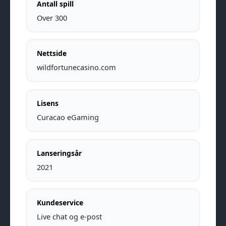
Antall spill
Over 300
Nettside
wildfortunecasino.com
Lisens
Curacao eGaming
Lanseringsår
2021
Kundeservice
Live chat og e-post