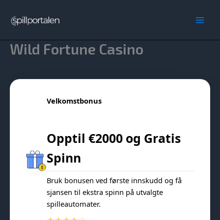
Hopp
rett
Main
til
innholdet
Wild Fortune Casino
Men
Velkomstbonus
Opptil €2000 og Gratis
Spinn
Bruk bonusen ved første innskudd og få
sjansen til ekstra spinn på utvalgte
spilleautomater.
★★★★☆