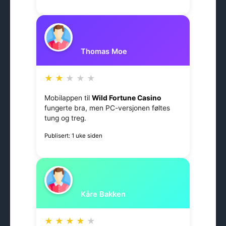
Thomas Moe
★
★
★
★
★
Mobilappen til
Wild Fortune Casino
fungerte bra, men PC-versjonen føltes
tung og treg.
Publisert: 1 uke siden
Kåre Bakken
★
★
★
★
★