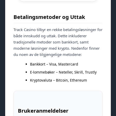
Betalingsmetoder og Uttak
Track Casino tilbyr en rekke betalingsløsninger for
både innskudd og uttak. Dette inkluderer
tradisjonelle metoder som bankkort, samt
moderne løsninger med krypto. Nedenfor finner
du noen av de tilgjengelige metodene:
Bankkort – Visa, Mastercard
E-lommebøker – Neteller, Skrill, Trustly
Kryptovaluta – Bitcoin, Ethereum
Brukeranmeldelser