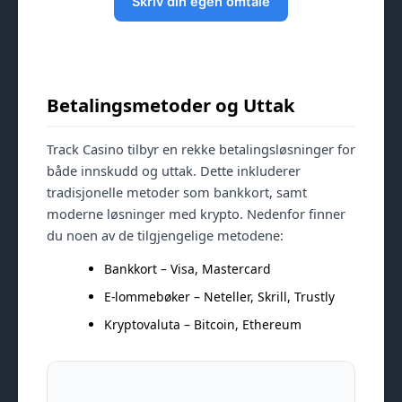
Skriv din egen omtale
Betalingsmetoder og Uttak
Track Casino tilbyr en rekke betalingsløsninger for
både innskudd og uttak. Dette inkluderer
tradisjonelle metoder som bankkort, samt
moderne løsninger med krypto. Nedenfor finner
du noen av de tilgjengelige metodene:
Bankkort – Visa, Mastercard
E-lommebøker – Neteller, Skrill, Trustly
Kryptovaluta – Bitcoin, Ethereum