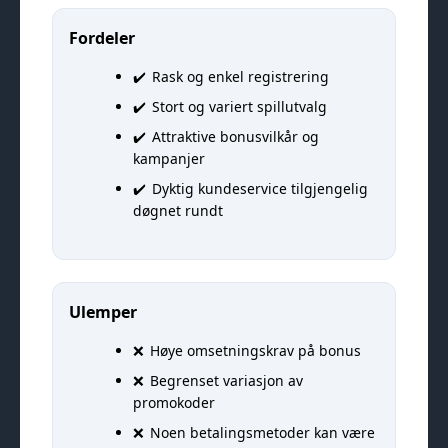
Fordeler
Rask og enkel registrering
Stort og variert spillutvalg
Attraktive bonusvilkår og
kampanjer
Dyktig kundeservice tilgjengelig
døgnet rundt
Ulemper
Høye omsetningskrav på bonus
Begrenset variasjon av
promokoder
Noen betalingsmetoder kan være