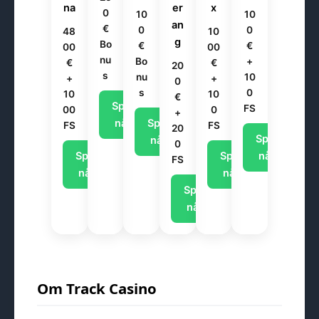
na
er
x
0
10
10
an
€
0
0
48
10
g
Bo
€
€
00
00
nu
Bo
+
€
€
20
s
nu
10
+
+
0
s
0
10
10
€
Spill
FS
00
0
+
nå!
Spill
FS
FS
20
Spill
nå!
0
Spill
Spill
nå!
FS
nå!
nå!
Spill
nå!
Om Track Casino