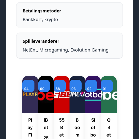
Betalingsmetoder
Bankkort, krypto
Spillleverandører
NetEnt, Microgaming, Evolution Gaming
1
4
5
6
2
3
94
90
88
93
92
91
Pl
iB
55
B
Sl
Q
ay
et
B
oo
ot
B
Fi
et
m
bo
et
25