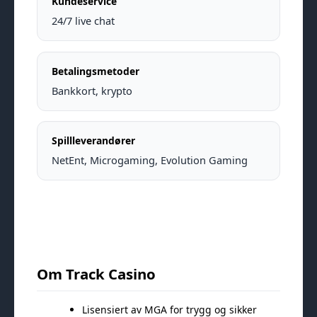
Kundeservice
24/7 live chat
Betalingsmetoder
Bankkort, krypto
Spillleverandører
NetEnt, Microgaming, Evolution Gaming
Om Track Casino
Lisensiert av MGA for trygg og sikker