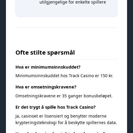
utilgjengelige for enkelte spillere
Ofte stilte spørsmål
Hva er minimumsinnskuddet?
Minimumsinnskuddet hos Track Casino er 150 kr.
Hva er omsetningskravene?
Omsetningskravene er 35 ganger bonusbeløpet.
Er det trygt å spille hos Track Casino?
Ja, casinoet er lisensiert og benytter moderne
krypteringsteknologi for å beskytte spillernes data.