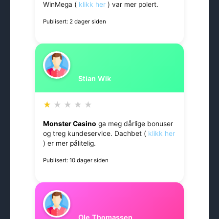
WinMega (
klikk her
) var mer polert.
Publisert: 2 dager siden
Stian Wik
★
★
★
★
★
Monster Casino
ga meg dårlige bonuser
og treg kundeservice. Dachbet (
klikk her
) er mer pålitelig.
Publisert: 10 dager siden
Ole Thomassen