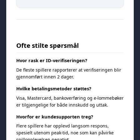
Ofte stilte spørsmål
Hvor rask er ID-verifiseringen?
De fleste spillere rapporterer at verifiseringen blir
gjennomført innen 2 dager.
Hvilke betalingsmetoder støttes?
Visa, Mastercard, bankoverføring og e-lommebøker
er tilgjengelige for både innskudd og uttak.
Hvorfor er kundesupporten treg?
Flere spillere har opplevd langsom respons,
spesielt utenom peak-tid, noe som kan påvirke
spillopplevelsen negativt.