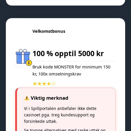
Velkomstbonus
100 % opptil 5000 kr
Bruk kode MONSTER for minimum 150
kr, 100x omsetningskrav
★★★★☆
Viktig merknad
Vi i Spillportalen anbefaler ikke dette
casinoet pga. treg kundesupport og
forsinkede uttak.
Se trygge alternativer med raske uttak og