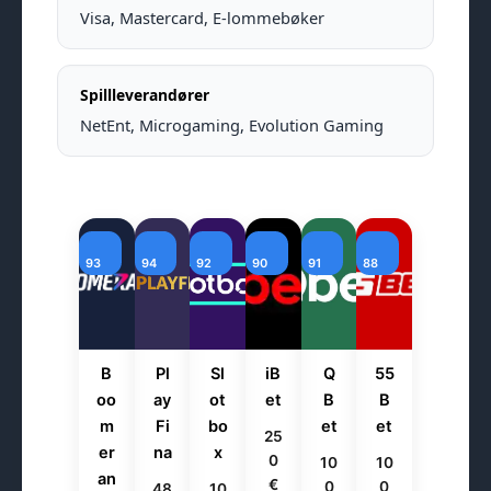
Visa, Mastercard, E-lommebøker
Spillleverandører
NetEnt, Microgaming, Evolution Gaming
6
1
2
4
3
5
93
94
92
90
91
88
B
Pl
Sl
iB
Q
55
oo
ay
ot
et
B
B
m
Fi
bo
et
et
25
er
na
x
0
10
10
an
€
0
0
48
10