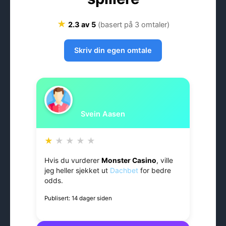
★
2.3 av 5
(basert på 3 omtaler)
Skriv din egen omtale
Svein Aasen
★
★
★
★
★
Hvis du vurderer
Monster Casino
, ville
jeg heller sjekket ut
Dachbet
for bedre
odds.
Publisert: 14 dager siden