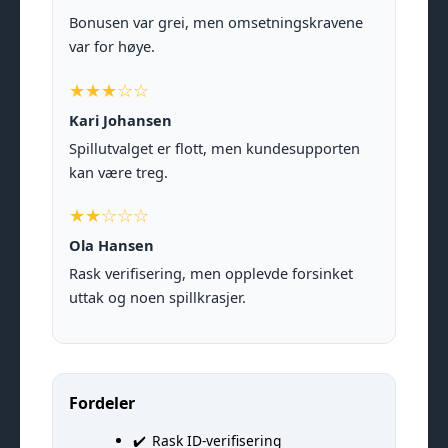
Bonusen var grei, men omsetningskravene
var for høye.
★★★☆☆
Kari Johansen
Spillutvalget er flott, men kundesupporten
kan være treg.
★★☆☆☆
Ola Hansen
Rask verifisering, men opplevde forsinket
uttak og noen spillkrasjer.
Fordeler
Rask ID-verifisering