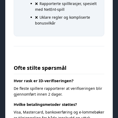
Rapporterte spillkrasjer, spesielt
med NetEnt-spill
Uklare regler og kompliserte
bonusvilkår
Ofte stilte spørsmål
Hvor rask er ID-verifiseringen?
De fleste spillere rapporterer at verifiseringen blir
gjennomført innen 2 dager.
Hvilke betalingsmetoder støttes?
Visa, Mastercard, bankoverføring og e-lommebøker
er tilgjengelige for både innskudd og uttak.