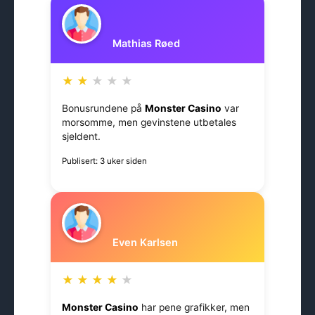
Mathias Røed
★
★
★
★
★
Bonusrundene på
Monster Casino
var
morsomme, men gevinstene utbetales
sjeldent.
Publisert: 3 uker siden
Even Karlsen
★
★
★
★
★
Monster Casino
har pene grafikker, men