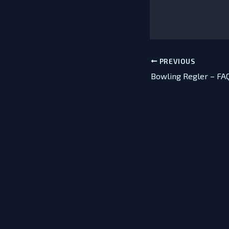
PREVIOUS
Bowling Regler – FA