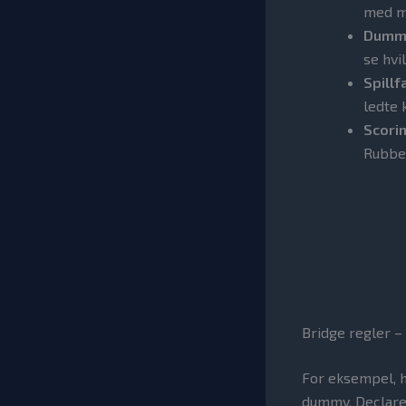
med mu
Dumm
se hvi
Spillf
ledte 
Scorin
Rubber
Bridge regler –
For eksempel, h
dummy. Declarer 