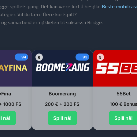
egge spillets gang. Det kan være lurt å besøke
Beste mobilcas
tegier. Vil du lære flere kortspill?
og samarbeid er nøkkelen til suksess i Bridge.
94
93
6
5
yFina
Boomerang
55Bet
+ 1000 FS
200 € + 200 FS
100 € Bonu
ll nå!
Spill nå!
Spill nå!