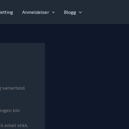
etting
Anmeldelser
Blogg
g samarbeid.
ingen blir
 antall stikk,