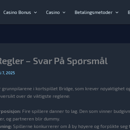
Casino Bonus
Casino
Betalingsmetoder
B
Regler – Svar På Spørsmål
li 7, 2025
r grunnpilarene i kortspillet Bridge, som krever nøyaktighet o
versikt over de viktigste reglene:
rposisjon:
Fire spillere danner to lag. Den som vinner budgivn
er, og partneren blir dummy.
vning:
Spillerne konkurrerer om å by høyere og forplikte seg til