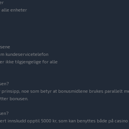
er
 alle enheter
usene
om kundeservicetelefon
 ikke tilgjengelige for alle
sen?
 prinsipp, noe som betyr at bonusmidlene brukes parallelt me
nytter bonusen.
sen?
vert innskudd opptil 5000 kr, som kan benyttes både på casino 