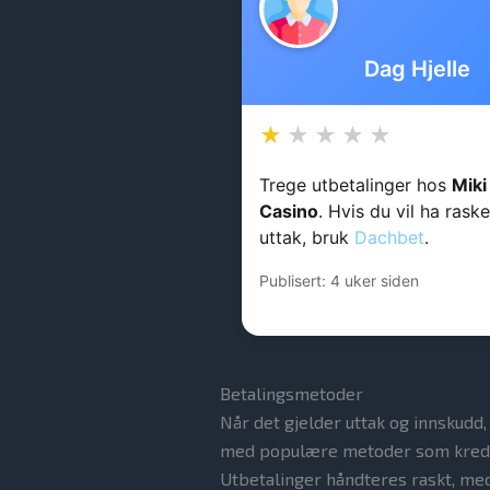
Dag Hjelle
★
★
★
★
★
Trege utbetalinger hos
Miki
Casino
. Hvis du vil ha raske
uttak, bruk
Dachbet
.
Publisert: 4 uker siden
Betalingsmetoder
Når det gjelder uttak og innskudd,
med populære metoder som kreditt
Utbetalinger håndteres raskt, med