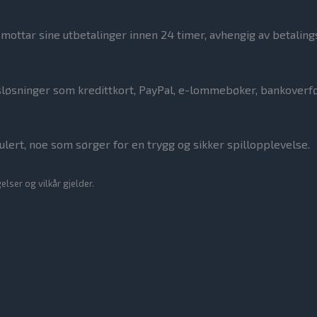
mottar sine utbetalinger innen 24 timer, avhengig av betalin
gsløsninger som kredittkort, PayPal, e-lommebøker, bankoverfø
gulert, noe som sørger for en trygg og sikker spillopplevelse.
gelser og vilkår gjelder.