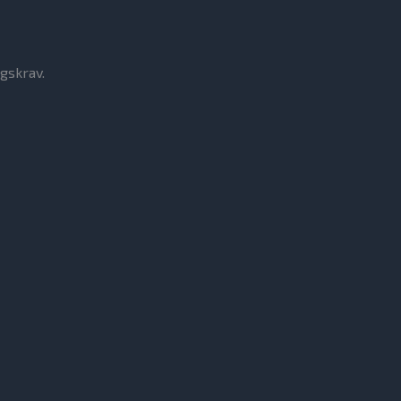
gskrav.