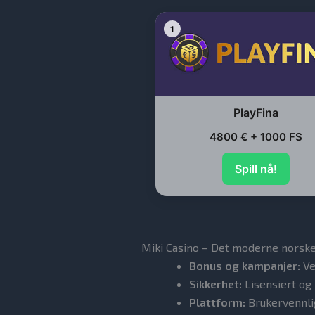
1
PlayFina
4800 € + 1000 FS
Spill nå!
Miki Casino – Det moderne norske
Bonus og kampanjer:
Ve
Sikkerhet:
Lisensiert og 
Plattform:
Brukervennlig