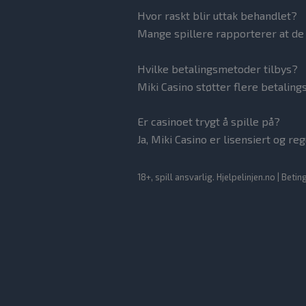
Hvor raskt blir uttak behandlet?
Mange spillere rapporterer at de 
Hvilke betalingsmetoder tilbys?
Miki Casino støtter flere betalin
Er casinoet trygt å spille på?
Ja, Miki Casino er lisensiert og re
18+, spill ansvarlig. Hjelpelinjen.no | Betin