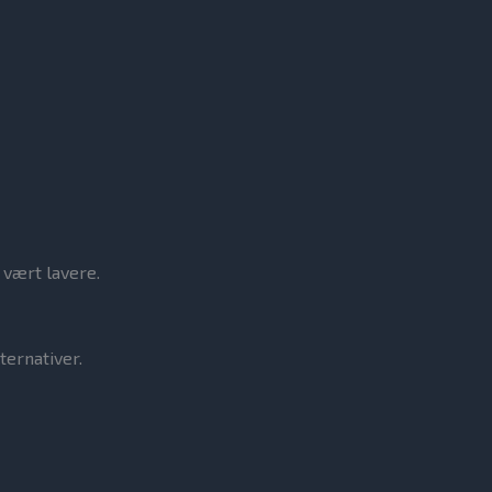
vært lavere.
ernativer.