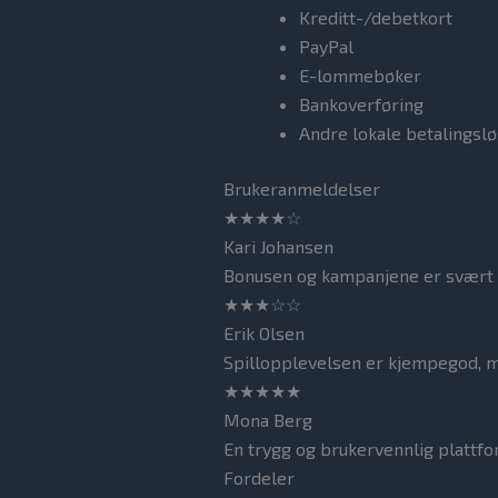
Kreditt-/debetkort
PayPal
E-lommebøker
Bankoverføring
Andre lokale betalingsl
Brukeranmeldelser
★★★★☆
Kari Johansen
Bonusen og kampanjene er svært a
★★★☆☆
Erik Olsen
Spillopplevelsen er kjempegod, me
★★★★★
Mona Berg
En trygg og brukervennlig plattfor
Fordeler