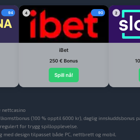
94
90
4
2
iBet
250 € Bonus
1
Spill nå!
 nettcasino
lkomstbonus (100 % opptil 6000 kr), daglig innskuddsbonus p
regulert for trygg spillopplevelse.
 med design tilpasset både PC, nettbrett og mobil.