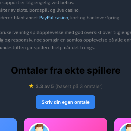
support er tilgjengelig ved behov.
ter av slots, bordspill og live casino.
uderer blant annet
PayPal casino
, kort og bankoverføring.
rukervennlig spillopplevelse med god oversikt over tilgjengel
g og responsiv, noe som gir en sømløs opplevelse på alle enh
ndestøtten gir spillere hjelp når det trengs.
Omtaler fra ekte spillere
★
2.3 av 5
(basert på 3 omtaler)
Skriv din egen omtale