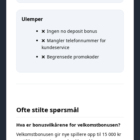
Ulemper
Ingen no deposit bonus
Mangler telefonnummer for
kundeservice
Begrensede promokoder
Ofte stilte spørsmål
Hva er bonusvilkårene for velkomstbonusen?
Velkomstbonusen gir nye spillere opp til 15 000 kr