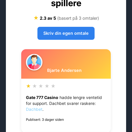
spillere
★
2.3 av 5
(basert på 3 omtaler)
Skriv din egen omtale
Bjarte Andersen
★
★
★
★
★
Gate 777 Casino
hadde lengre ventetid
for support. Dachbet svarer raskere:
Dachbet
.
Publisert: 3 dager siden