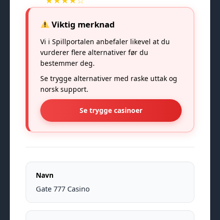
Viktig merknad
Vi i Spillportalen anbefaler likevel at du
vurderer flere alternativer før du
bestemmer deg.
Se trygge alternativer med raske uttak og
norsk support.
Se trygge casinoer
Navn
Gate 777 Casino