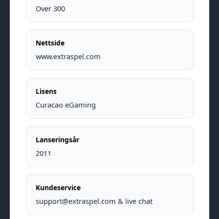
Over 300
Nettside
www.extraspel.com
Lisens
Curacao eGaming
Lanseringsår
2011
Kundeservice
support@extraspel.com & live chat