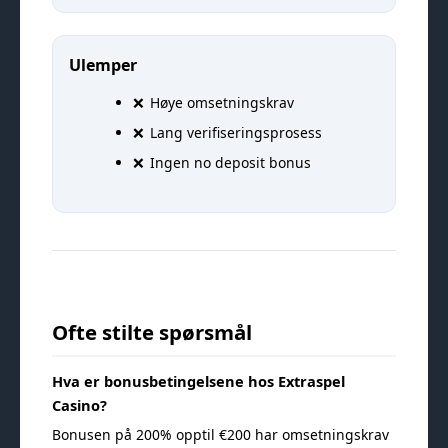
Ulemper
Høye omsetningskrav
Lang verifiseringsprosess
Ingen no deposit bonus
Ofte stilte spørsmål
Hva er bonusbetingelsene hos Extraspel
Casino?
Bonusen på 200% opptil €200 har omsetningskrav