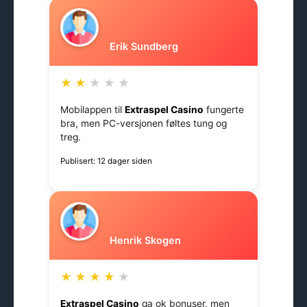
Erik Sundberg
★
★
★
★
★
Mobilappen til
Extraspel Casino
fungerte
bra, men PC-versjonen føltes tung og
treg.
Publisert: 12 dager siden
Henrik Skogen
★
★
★
★
★
Extraspel Casino
ga ok bonuser, men