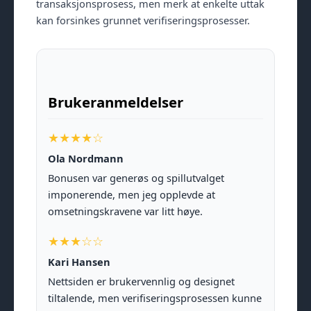
transaksjonsprosess, men merk at enkelte uttak
kan forsinkes grunnet verifiseringsprosesser.
Brukeranmeldelser
★★★★☆
Ola Nordmann
Bonusen var generøs og spillutvalget
imponerende, men jeg opplevde at
omsetningskravene var litt høye.
★★★☆☆
Kari Hansen
Nettsiden er brukervennlig og designet
tiltalende, men verifiseringsprosessen kunne