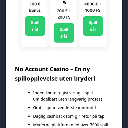
ng
100 €
4800 € +
Bonus
1000 FS
200 € +
200 FS
Spill
Spill
nå!
Spill
nå!
nå!
No Account Casino – En ny
spillopplevelse uten bryderi
Ingen konto-registrering – spill
umiddelbart uten langvarig prosess
Gratis spinn ved første innskudd
Daglig cashback som gir retur på tap
Moderne plattform med over 7000 spill