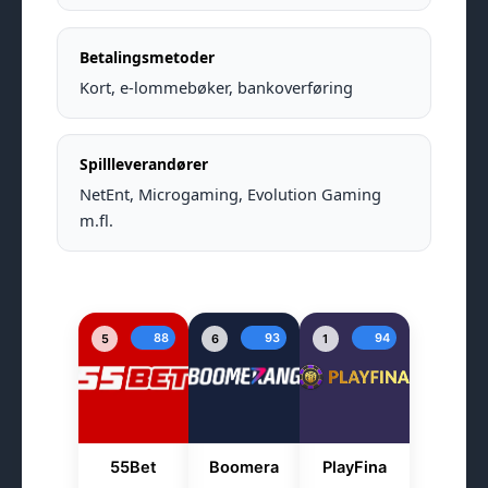
Betalingsmetoder
Kort, e-lommebøker, bankoverføring
Spillleverandører
NetEnt, Microgaming, Evolution Gaming
m.fl.
88
93
94
5
6
1
55Bet
Boomera
PlayFina