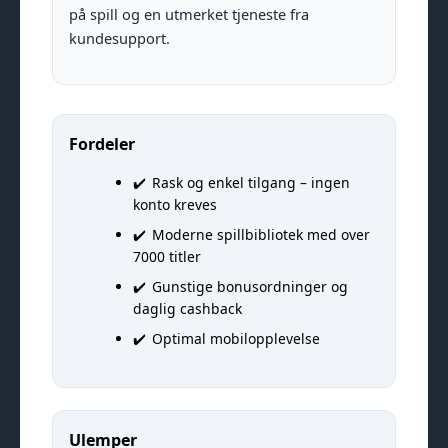
på spill og en utmerket tjeneste fra
kundesupport.
Fordeler
Rask og enkel tilgang – ingen
konto kreves
Moderne spillbibliotek med over
7000 titler
Gunstige bonusordninger og
daglig cashback
Optimal mobilopplevelse
Ulemper