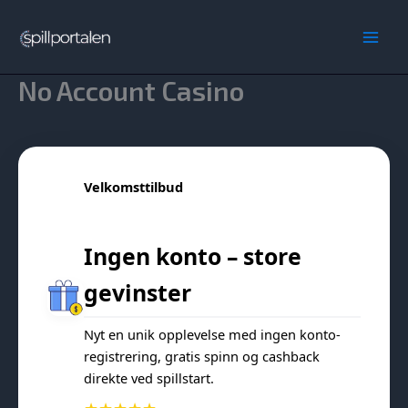
Hopp
rett
Main
til
innholdet
No Account Casino
Men
Velkomsttilbud
Ingen konto – store
gevinster
Nyt en unik opplevelse med ingen konto-
registrering, gratis spinn og cashback
direkte ved spillstart.
★★★★★