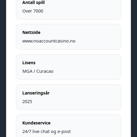
Antall spill
Over 7000
Nettside
www.noaccountcasino.no
Lisens
MGA / Curacao
Lanseringsår
2025
Kundeservice
24/7 live chat og e-post