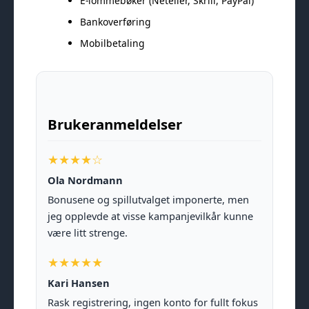
E-lommebøker (Neteller, Skrill, PayPal)
Bankoverføring
Mobilbetaling
Brukeranmeldelser
★★★★☆
Ola Nordmann
Bonusene og spillutvalget imponerte, men
jeg opplevde at visse kampanjevilkår kunne
være litt strenge.
★★★★★
Kari Hansen
Rask registrering, ingen konto for fullt fokus