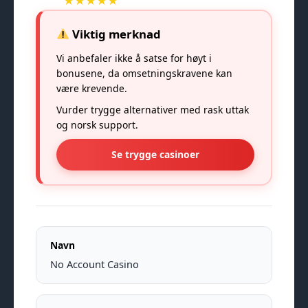
Viktig merknad
Vi anbefaler ikke å satse for høyt i
bonusene, da omsetningskravene kan
være krevende.
Vurder trygge alternativer med rask uttak
og norsk support.
Se trygge casinoer
Navn
No Account Casino