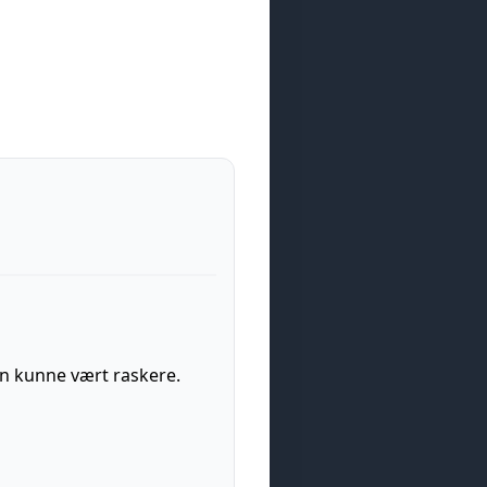
gen kunne vært raskere.