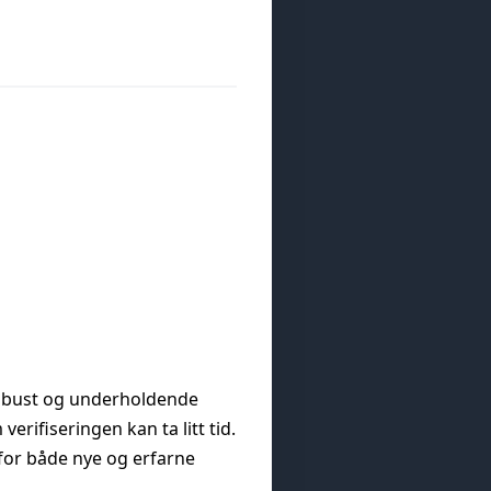
 robust og underholdende
erifiseringen kan ta litt tid.
for både nye og erfarne