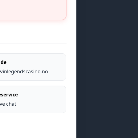
ide
inlegendscasino.no
service
ive chat