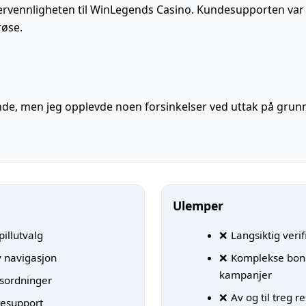
kervennligheten til WinLegends Casino. Kundesupporten var
øse.
nde, men jeg opplevde noen forsinkelser ved uttak på grunn
Ulemper
illutvalg
Langsiktig veri
v navigasjon
Komplekse bonu
kampanjer
sordninger
Av og til treg 
esupport