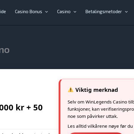
ide
Casino Bonus
Casino
Betalingsmetoder
no
Viktig merknad
Selv om WinLegends Casino ti
000 kr + 50
funksjoner, kan verifiseringspro
noe som påvirker uttak.
Les alltid vilkårene nøye før du 