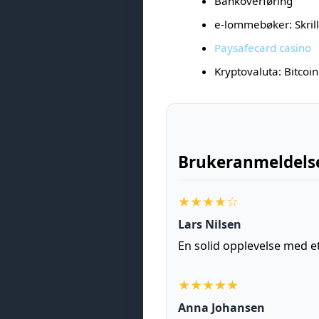
Bankoverføring
e-lommebøker: Skrill
Paysafecard casino
Kryptovaluta: Bitcoi
Brukeranmeldels
★★★★☆
Lars Nilsen
En solid opplevelse med et
★★★★★
Anna Johansen