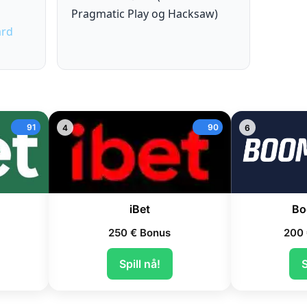
Pragmatic Play og Hacksaw)
ard
91
90
4
6
iBet
Bo
250 € Bonus
200 
Spill nå!
S