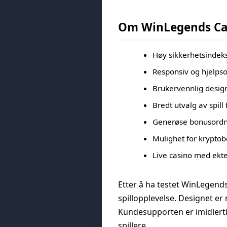
Om WinLegends Ca
Høy sikkerhetsindeks
Responsiv og hjelps
Brukervennlig desig
Bredt utvalg av spill
Generøse bonusordni
Mulighet for kryptob
Live casino med ekte
Etter å ha testet WinLegend
spillopplevelse. Designet er 
Kundesupporten er imidlerti
spillere.