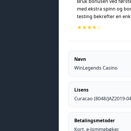
Bruk bonusen ved første
med ekstra spinn og bo
testing bekrefter en enk
★★★★☆
Navn
WinLegends Casino
Lisens
Curacao (8048/JAZ2019-04
Betalingsmetoder
Kort, e-lommebøker,