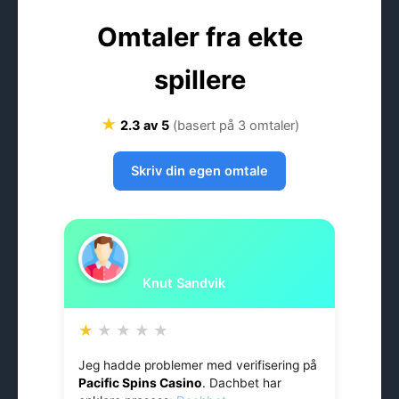
Omtaler fra ekte
spillere
★
2.3 av 5
(basert på 3 omtaler)
Skriv din egen omtale
Knut Sandvik
★
★
★
★
★
Jeg hadde problemer med verifisering på
Pacific Spins Casino
. Dachbet har