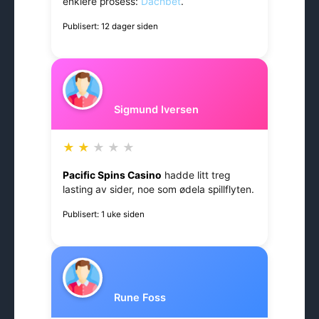
enklere prosess:
Dachbet
.
Publisert: 12 dager siden
Sigmund Iversen
★
★
★
★
★
Pacific Spins Casino
hadde litt treg
lasting av sider, noe som ødela spillflyten.
Publisert: 1 uke siden
Rune Foss