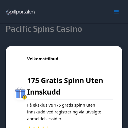
Hopp
rett
Main
til
innholdet
Pacific Spins Casino
Men
Velkomsttilbud
175 Gratis Spinn Uten
Innskudd
Få eksklusive 175 gratis spinn uten
innskudd ved registrering via utvalgte
anmeldelsessider.
★★★★☆