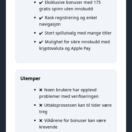
Eksklusive bonuser med 175
gratis spinn uten innskudd
Rask registrering og enkel
navigasjon
Stort spillutvalg med mange titler
Mulighet for sikre innskudd med
kryptovaluta og Apple Pay
Ulemper
Noen brukere har opplevd
problemer med verifiseringen
Uttaksprosessen kan til tider være
treg
Vilkårene for bonuser kan være
krevende