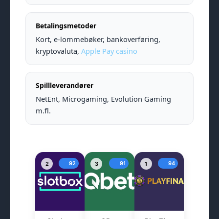
Betalingsmetoder
Kort, e-lommebøker, bankoverføring,
kryptovaluta,
Apple Pay casino
Spillleverandører
NetEnt, Microgaming, Evolution Gaming
m.fl.
92
91
94
2
3
1