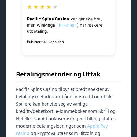
★
★
★
★
★
Pacific Spins Casino
var ganske bra,
men WinMega (
klikk her
) har raskere
utbetaling.
Publisert: 4 uker siden
Betalingsmetoder og Uttak
Pacific Spins Casino tilbyr et bredt spekter av
betalingsmetoder for både innskudd og uttak.
Spillere kan benytte seg av vanlige
kreditt-/debetkort, e-lommebøker som Skrill og
Neteller, samt bankoverføringer. I tillegg støttes
moderne betalingsløsninger som
Apple Pay
casino
og kryptovalutaer som Bitcoin og