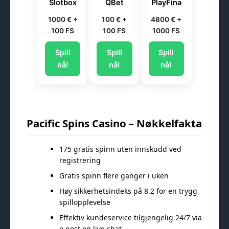
Slotbox
QBet
PlayFina
1000 € +
100 € +
4800 € +
100 FS
100 FS
1000 FS
Spill
Spill
Spill
nå!
nå!
nå!
Pacific Spins Casino – Nøkkelfakta
175 gratis spinn uten innskudd ved
registrering
Gratis spinn flere ganger i uken
Høy sikkerhetsindeks på 8.2 for en trygg
spillopplevelse
Effektiv kundeservice tilgjengelig 24/7 via
e-post og live chat