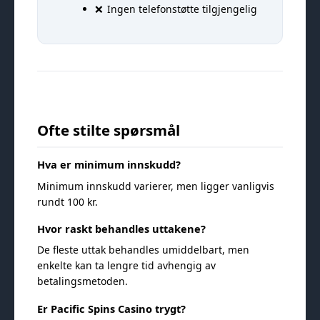
Ingen telefonstøtte tilgjengelig
Ofte stilte spørsmål
Hva er minimum innskudd?
Minimum innskudd varierer, men ligger vanligvis
rundt 100 kr.
Hvor raskt behandles uttakene?
De fleste uttak behandles umiddelbart, men
enkelte kan ta lengre tid avhengig av
betalingsmetoden.
Er Pacific Spins Casino trygt?