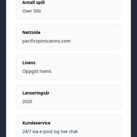
Antall spill
Over 500
Nettside
pacificspinscasino.com
Lisens
Oppgitt lisens
Lanseringsår
2020
Kundeservice
24/7 via e-post og live chat