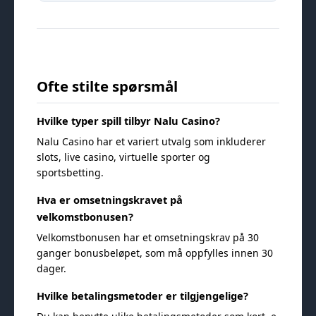
Ofte stilte spørsmål
Hvilke typer spill tilbyr Nalu Casino?
Nalu Casino har et variert utvalg som inkluderer
slots, live casino, virtuelle sporter og
sportsbetting.
Hva er omsetningskravet på
velkomstbonusen?
Velkomstbonusen har et omsetningskrav på 30
ganger bonusbeløpet, som må oppfylles innen 30
dager.
Hvilke betalingsmetoder er tilgjengelige?