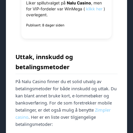
Liker spillutvalget på
Nalu Casino
, men
for VIP-fordeler var WinMega (
klikk her
)
overlegent.
Publisert: 8 dager siden
Uttak, innskudd og
betalingsmetoder
På Nalu Casino finner du et solid utvalg av
betalingsmetoder for både innskudd og uttak. Du
kan blant annet bruke kort, e-lommebøker og
bankoverføring. For de som foretrekker mobile
betalinger, er det også mulig å benytte
Zimpler
casino
. Her er en liste over tilgjengelige
betalingsmetoder: