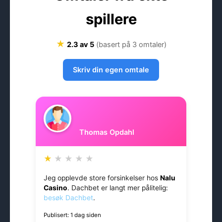
spillere
★
2.3 av 5
(basert på 3 omtaler)
Skriv din egen omtale
Thomas Opdahl
★
★
★
★
★
Jeg opplevde store forsinkelser hos
Nalu
Casino
. Dachbet er langt mer pålitelig:
besøk Dachbet
.
Publisert: 1 dag siden