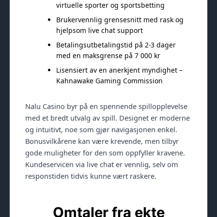
virtuelle sporter og sportsbetting
Brukervennlig grensesnitt med rask og
hjelpsom live chat support
Betalingsutbetalingstid på 2-3 dager
med en maksgrense på 7 000 kr
Lisensiert av en anerkjent myndighet –
Kahnawake Gaming Commission
Nalu Casino byr på en spennende spillopplevelse
med et bredt utvalg av spill. Designet er moderne
og intuitivt, noe som gjør navigasjonen enkel.
Bonusvilkårene kan være krevende, men tilbyr
gode muligheter for den som oppfyller kravene.
Kundeservicen via live chat er vennlig, selv om
responstiden tidvis kunne vært raskere.
Omtaler fra ekte