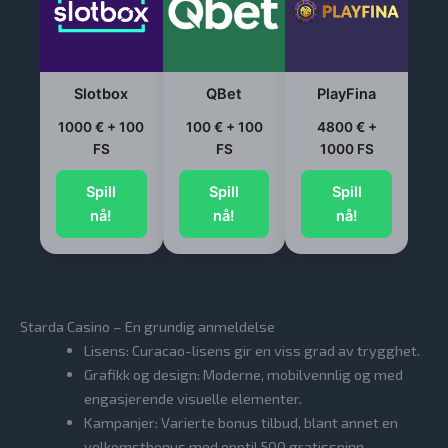
Slotbox
QBet
PlayFina
1000 € + 100
100 € + 100
4800 € +
FS
FS
1000 FS
Spill
Spill
Spill
nå!
nå!
nå!
Starda Casino – En grundig anmeldelse
Lisens: Curacao-lisens gir en viss grad av trygghet.
Grafikk og design: Moderne, mobilvennlig og med
engasjerende visuelle elementer.
Kampanjer: Varierte bonus tilbud, blant annet en
velkomstbonus med opptil 500 gratisspinn.