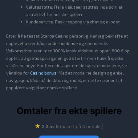
Valutastøtte: Flere valutaer støttes, noe som er
attraktivt for norske spillere.
Kundeservice: Rask respons via chat og e-post.
Etter å ha testet Starda Casino personlig, kan jeg bekrefte at
opplevelsen er både underholdende og spennende.
Velkomstbonusen med 100% innskuddsbonus opptil 600 € og
opptil 500 gratisspinn gir en god start – men husk å sjekke
vilkårene nøye. For flere detaljer om de nyeste bonusene, se
vår side for
Casino bonus
. Med et moderne design og enkel
navigasjon, både på desktop og mobil, er dette casinoet et
populært valg blant norske spillere.
Omtaler fra ekte spillere
★
2.3 av 5
(basert på 3 omtaler)