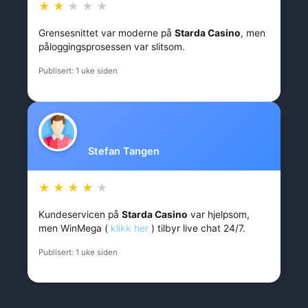
★
★
★
★
★
Grensesnittet var moderne på
Starda Casino
, men
påloggingsprosessen var slitsom.
Publisert: 1 uke siden
Stefan Tangen
★
★
★
★
★
Kundeservicen på
Starda Casino
var hjelpsom,
men WinMega (
klikk her
) tilbyr live chat 24/7.
Publisert: 1 uke siden