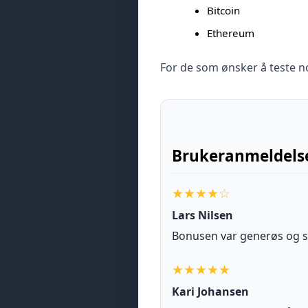
Bitcoin
Ethereum
For de som ønsker å teste n
Brukeranmeldels
★★★★☆
Lars Nilsen
Bonusen var generøs og sp
★★★★★
Kari Johansen