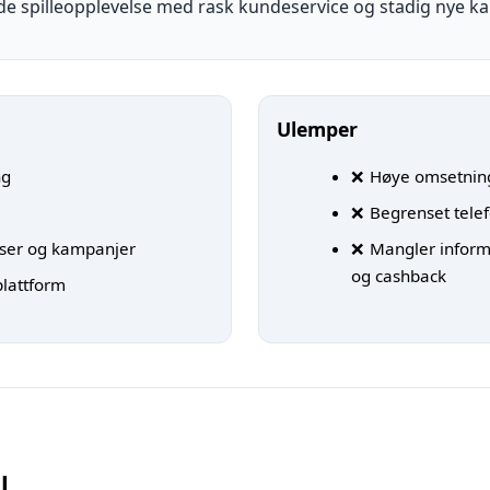
e spilleopplevelse med rask kundeservice og stadig nye k
Ulemper
ng
Høye omsetnin
Begrenset tele
ser og kampanjer
Mangler inform
og cashback
plattform
l