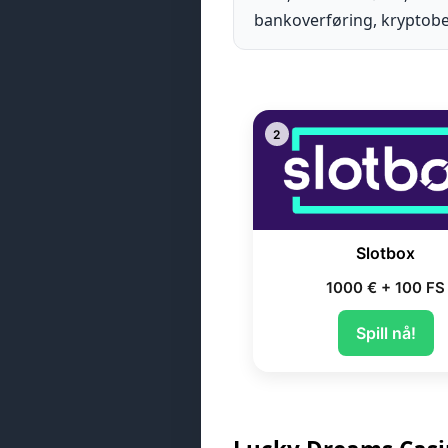
bankoverføring, kryptobe
2
Slotbox
1000 € + 100 FS
Spill nå!