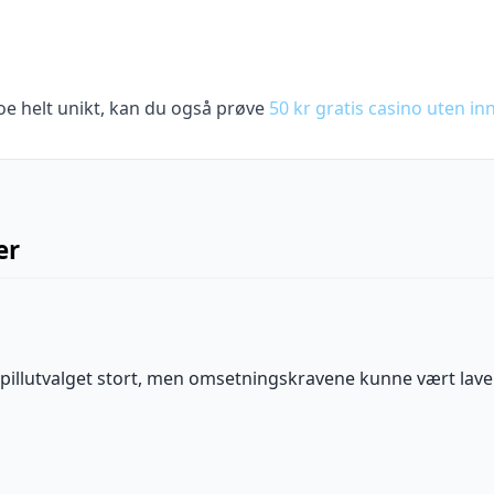
oe helt unikt, kan du også prøve
50 kr gratis casino uten i
er
illutvalget stort, men omsetningskravene kunne vært lave