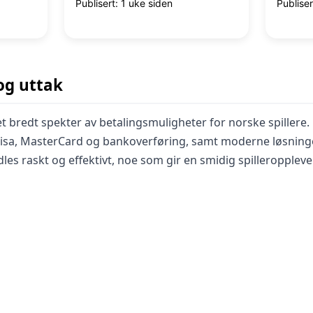
Publisert: 1 uke siden
Publiser
og uttak
t bredt spekter av betalingsmuligheter for norske spillere
Visa, MasterCard og bankoverføring, samt moderne løsni
les raskt og effektivt, noe som gir en smidig spilleropplev