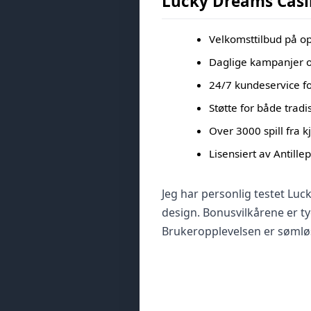
Lucky Dreams Casi
Velkomsttilbud på op
Daglige kampanjer o
24/7 kundeservice fo
Støtte for både trad
Over 3000 spill fra kj
Lisensiert av Antill
Jeg har personlig testet Luc
design. Bonusvilkårene er ty
Brukeropplevelsen er sømlø