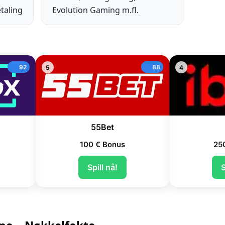
taling
Evolution Gaming m.fl.
92
88
5
4
55Bet
100 € Bonus
25
Spill nå!
S