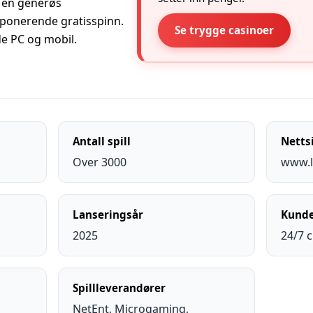
 en generøs
onerende gratisspinn.
Se trygge casinoer
åde PC og mobil.
Antall spill
Netts
Over 3000
www.l
Lanseringsår
Kunde
2025
24/7 
Spillleverandører
NetEnt, Microgaming,