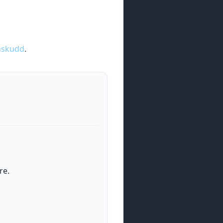
nnskudd
.
re.