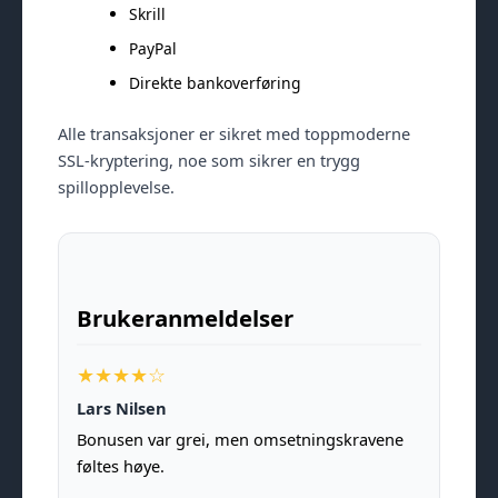
Skrill
PayPal
Direkte bankoverføring
Alle transaksjoner er sikret med toppmoderne
SSL-kryptering, noe som sikrer en trygg
spillopplevelse.
Brukeranmeldelser
★★★★☆
Lars Nilsen
Bonusen var grei, men omsetningskravene
føltes høye.