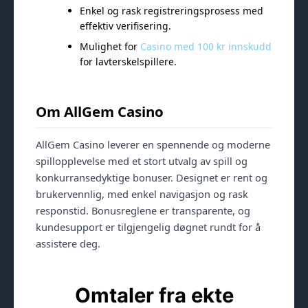
Enkel og rask registreringsprosess med
effektiv verifisering.
Mulighet for
Casino med 100 kr innskudd
for lavterskelspillere.
Om AllGem Casino
AllGem Casino leverer en spennende og moderne
spillopplevelse med et stort utvalg av spill og
konkurransedyktige bonuser. Designet er rent og
brukervennlig, med enkel navigasjon og rask
responstid. Bonusreglene er transparente, og
kundesupport er tilgjengelig døgnet rundt for å
assistere deg.
Omtaler fra ekte