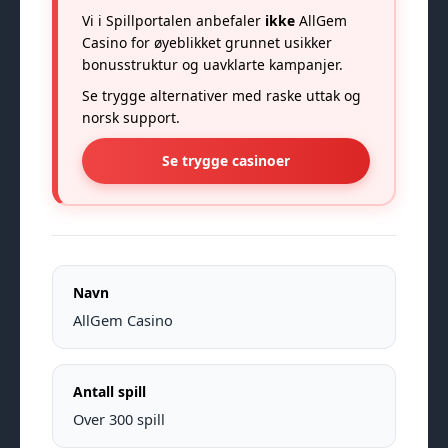
Vi i Spillportalen anbefaler
ikke
AllGem
Casino for øyeblikket grunnet usikker
bonusstruktur og uavklarte kampanjer.
Se trygge alternativer med raske uttak og
norsk support.
Se trygge casinoer
Navn
AllGem Casino
Antall spill
Over 300 spill