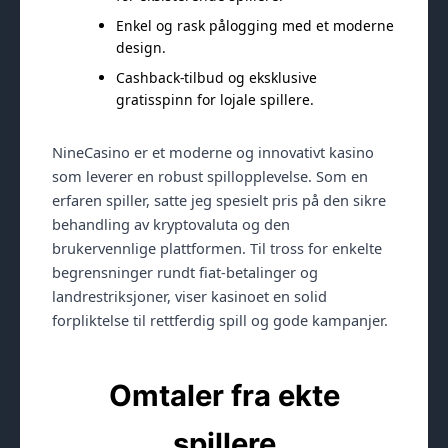
Enkel og rask pålogging med et moderne
design.
Cashback-tilbud og eksklusive
gratisspinn for lojale spillere.
NineCasino er et moderne og innovativt kasino
som leverer en robust spillopplevelse. Som en
erfaren spiller, satte jeg spesielt pris på den sikre
behandling av kryptovaluta og den
brukervennlige plattformen. Til tross for enkelte
begrensninger rundt fiat-betalinger og
landrestriksjoner, viser kasinoet en solid
forpliktelse til rettferdig spill og gode kampanjer.
Omtaler fra ekte
spillere