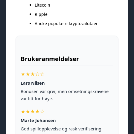
Litecoin
Ripple
Andre populære kryptovalutaer
Brukeranmeldelser
★★★☆☆
Lars Nilsen
Bonusen var grei, men omsetningskravene
var litt for høye.
★★★★☆
Marte Johansen
God spillopplevelse og rask verifisering.