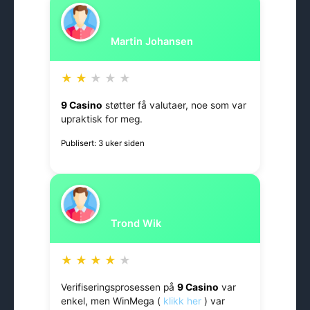
Martin Johansen
★
★
★
★
★
9 Casino
støtter få valutaer, noe som var
upraktisk for meg.
Publisert: 3 uker siden
Trond Wik
★
★
★
★
★
Verifiseringsprosessen på
9 Casino
var
enkel, men WinMega (
klikk her
) var