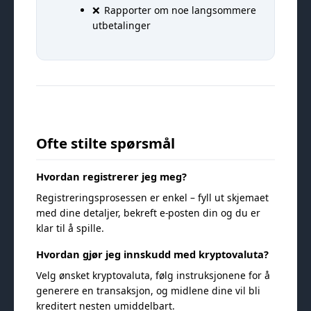
Rapporter om noe langsommere
utbetalinger
Ofte stilte spørsmål
Hvordan registrerer jeg meg?
Registreringsprosessen er enkel – fyll ut skjemaet
med dine detaljer, bekreft e-posten din og du er
klar til å spille.
Hvordan gjør jeg innskudd med kryptovaluta?
Velg ønsket kryptovaluta, følg instruksjonene for å
generere en transaksjon, og midlene dine vil bli
kreditert nesten umiddelbart.