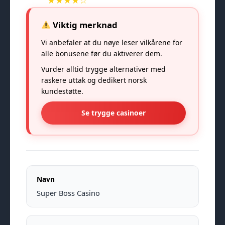
Viktig merknad
Vi anbefaler at du nøye leser vilkårene for
alle bonusene før du aktiverer dem.
Vurder alltid trygge alternativer med
raskere uttak og dedikert norsk
kundestøtte.
Se trygge casinoer
Navn
Super Boss Casino