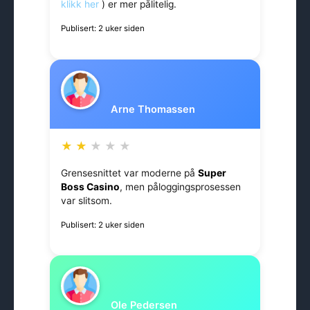
klikk her
) er mer pålitelig.
Publisert: 2 uker siden
Arne Thomassen
★
★
★
★
★
Grensesnittet var moderne på
Super
Boss Casino
, men påloggingsprosessen
var slitsom.
Publisert: 2 uker siden
Ole Pedersen