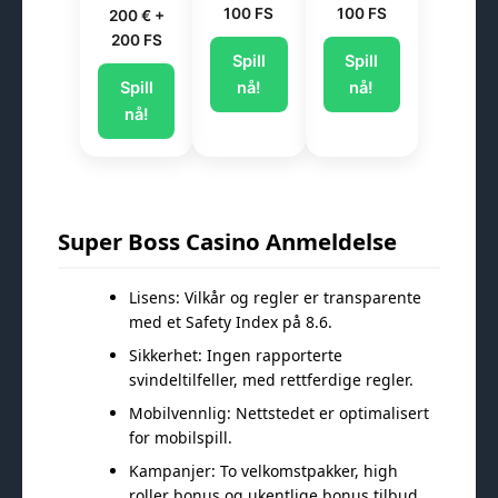
100 FS
100 FS
200 € +
200 FS
Spill
Spill
Spill
nå!
nå!
nå!
Super Boss Casino Anmeldelse
Lisens: Vilkår og regler er transparente
med et Safety Index på 8.6.
Sikkerhet: Ingen rapporterte
svindeltilfeller, med rettferdige regler.
Mobilvennlig: Nettstedet er optimalisert
for mobilspill.
Kampanjer: To velkomstpakker, high
roller bonus og ukentlige bonus tilbud.