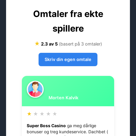
Omtaler fra ekte
spillere
★
2.3 av 5
(basert på 3 omtaler)
Skriv din egen omtale
Morten Kalvik
★
★
★
★
★
Super Boss Casino
ga meg dårlige
bonuser og treg kundeservice. Dachbet (