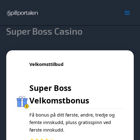
Hopp
rett
Main
til
innholdet
Super Boss Casino
Men
Velkomsttilbud
Super Boss
Velkomstbonus
Få bonus på ditt første, andre, tredje og
femte innskudd, pluss gratisspinn ved
første innskudd.
★★★★☆