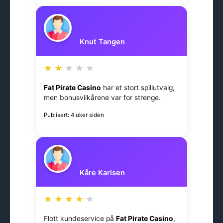
Knut Tangen
★
★
★
★
★
Fat Pirate Casino
har et stort spillutvalg,
men bonusvilkårene var for strenge.
Publisert: 4 uker siden
Kåre Karlsen
★
★
★
★
★
Flott kundeservice på
Fat Pirate Casino
,