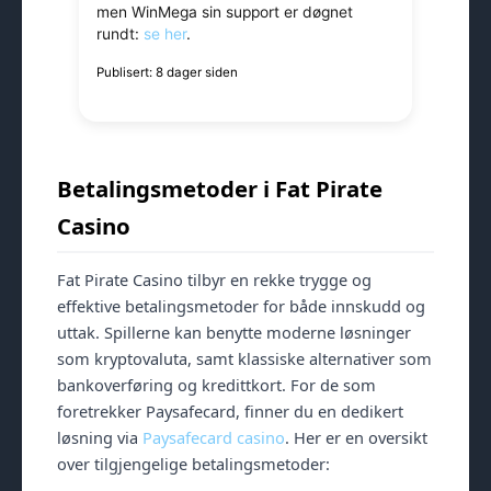
men WinMega sin support er døgnet
rundt:
se her
.
Publisert: 8 dager siden
Betalingsmetoder i Fat Pirate
Casino
Fat Pirate Casino tilbyr en rekke trygge og
effektive betalingsmetoder for både innskudd og
uttak. Spillerne kan benytte moderne løsninger
som kryptovaluta, samt klassiske alternativer som
bankoverføring og kredittkort. For de som
foretrekker Paysafecard, finner du en dedikert
løsning via
Paysafecard casino
. Her er en oversikt
over tilgjengelige betalingsmetoder: