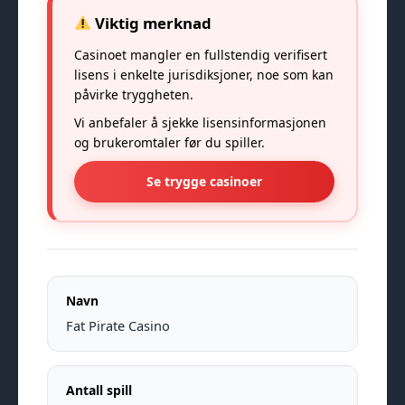
Viktig merknad
Casinoet mangler en fullstendig verifisert
lisens i enkelte jurisdiksjoner, noe som kan
påvirke tryggheten.
Vi anbefaler å sjekke lisensinformasjonen
og brukeromtaler før du spiller.
Se trygge casinoer
Navn
Fat Pirate Casino
Antall spill