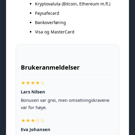
Kryptovaluta (Bitcoin, Ethereum m.fl.)
Paysafecard
Bankoverføring
Visa og MasterCard
Brukeranmeldelser
★★★★☆
Lars Nilsen
Bonusen var grei, men omsetningskravene
var for høye.
★★★☆☆
Eva Johansen