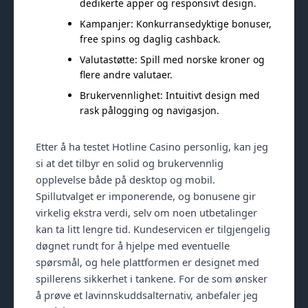
dedikerte apper og responsivt design.
Kampanjer: Konkurransedyktige bonuser,
free spins og daglig cashback.
Valutastøtte: Spill med norske kroner og
flere andre valutaer.
Brukervennlighet: Intuitivt design med
rask pålogging og navigasjon.
Etter å ha testet Hotline Casino personlig, kan jeg
si at det tilbyr en solid og brukervennlig
opplevelse både på desktop og mobil.
Spillutvalget er imponerende, og bonusene gir
virkelig ekstra verdi, selv om noen utbetalinger
kan ta litt lengre tid. Kundeservicen er tilgjengelig
døgnet rundt for å hjelpe med eventuelle
spørsmål, og hele plattformen er designet med
spillerens sikkerhet i tankene. For de som ønsker
å prøve et lavinnskuddsalternativ, anbefaler jeg