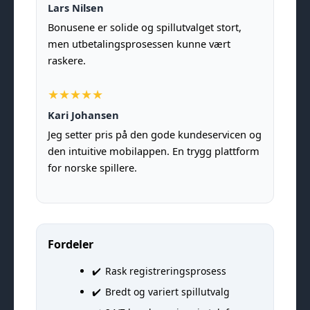
Lars Nilsen
Bonusene er solide og spillutvalget stort,
men utbetalingsprosessen kunne vært
raskere.
★★★★★
Kari Johansen
Jeg setter pris på den gode kundeservicen og
den intuitive mobilappen. En trygg plattform
for norske spillere.
Fordeler
Rask registreringsprosess
Bredt og variert spillutvalg