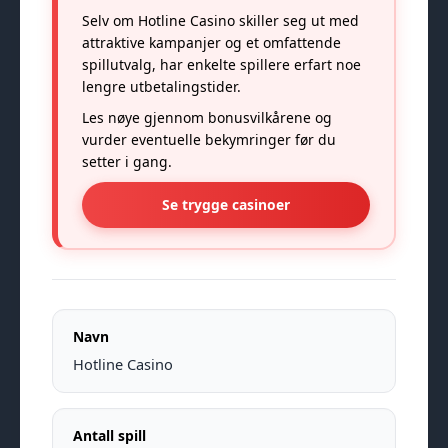
Selv om Hotline Casino skiller seg ut med
attraktive kampanjer og et omfattende
spillutvalg, har enkelte spillere erfart noe
lengre utbetalingstider.
Les nøye gjennom bonusvilkårene og
vurder eventuelle bekymringer før du
setter i gang.
Se trygge casinoer
Navn
Hotline Casino
Antall spill