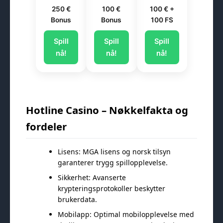
250 €
100 €
100 € +
Bonus
Bonus
100 FS
Spill
Spill
Spill
nå!
nå!
nå!
Hotline Casino – Nøkkelfakta og
fordeler
Lisens: MGA lisens og norsk tilsyn
garanterer trygg spillopplevelse.
Sikkerhet: Avanserte
krypteringsprotokoller beskytter
brukerdata.
Mobilapp: Optimal mobilopplevelse med