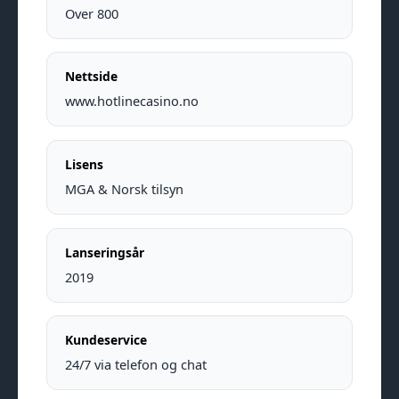
Over 800
Nettside
www.hotlinecasino.no
Lisens
MGA & Norsk tilsyn
Lanseringsår
2019
Kundeservice
24/7 via telefon og chat