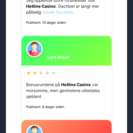
Jeg opplevde store forsinkelser hos
Hotline Casino
. Dachbet er langt mer
pålitelig:
besøk Dachbet
.
Publisert: 13 dager siden
Lars Moen
★
★
★
★
★
Bonusrundene på
Hotline Casino
var
morsomme, men gevinstene utbetales
sjeldent.
Publisert: 8 dager siden