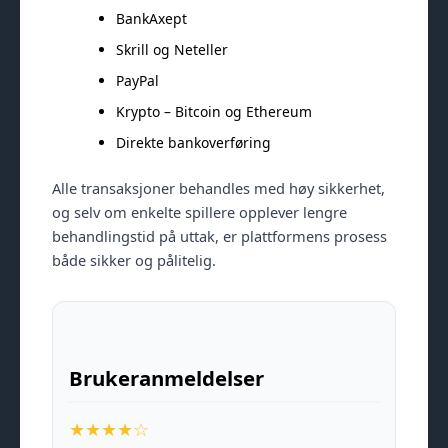
BankAxept
Skrill og Neteller
PayPal
Krypto – Bitcoin og Ethereum
Direkte bankoverføring
Alle transaksjoner behandles med høy sikkerhet,
og selv om enkelte spillere opplever lengre
behandlingstid på uttak, er plattformens prosess
både sikker og pålitelig.
Brukeranmeldelser
★★★★☆