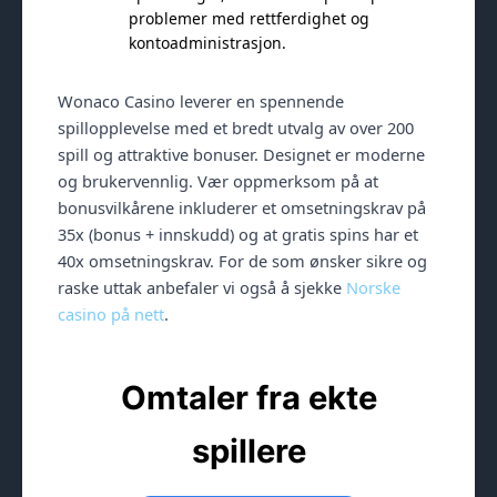
problemer med rettferdighet og
kontoadministrasjon.
Wonaco Casino leverer en spennende
spillopplevelse med et bredt utvalg av over 200
spill og attraktive bonuser. Designet er moderne
og brukervennlig. Vær oppmerksom på at
bonusvilkårene inkluderer et omsetningskrav på
35x (bonus + innskudd) og at gratis spins har et
40x omsetningskrav. For de som ønsker sikre og
raske uttak anbefaler vi også å sjekke
Norske
casino på nett
.
Omtaler fra ekte
spillere