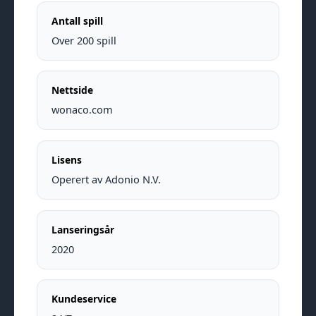
Antall spill
Over 200 spill
Nettside
wonaco.com
Lisens
Operert av Adonio N.V.
Lanseringsår
2020
Kundeservice