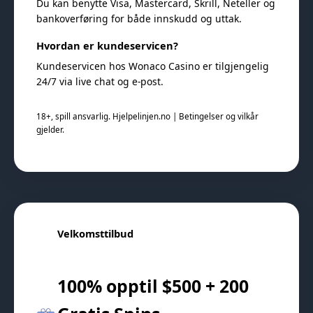
Du kan benytte Visa, Mastercard, Skrill, Neteller og
bankoverføring for både innskudd og uttak.
Hvordan er kundeservicen?
Kundeservicen hos Wonaco Casino er tilgjengelig
24/7 via live chat og e-post.
18+, spill ansvarlig. Hjelpelinjen.no | Betingelser og vilkår
gjelder.
Velkomsttilbud
100% opptil $500 + 200