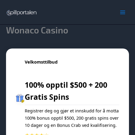
Hopp
rett
Main
til
innholdet
Wonaco Casino
Men
Velkomsttilbud
100% opptil $500 + 200
Gratis Spins
Registrer deg og gjør et innskudd for å motta
100% bonus opptil $500, 200 gratis spins over
10 dager og en Bonus Crab ved kvalifisering.
★★★★☆