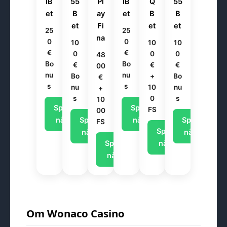
iB
55
Pl
iB
Q
55
et
B
ay
et
B
B
et
Fi
et
et
25
25
na
0
0
10
10
10
€
€
0
0
0
48
Bo
Bo
€
€
€
00
nu
nu
Bo
+
Bo
€
s
s
nu
10
nu
+
s
0
s
10
Spill
Spill
FS
00
nå!
Spill
nå!
Spill
FS
Spill
nå!
nå!
Spill
nå!
nå!
Om Wonaco Casino