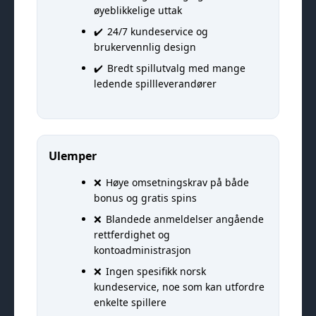
øyeblikkelige uttak
24/7 kundeservice og
brukervennlig design
Bredt spillutvalg med mange
ledende spillleverandører
Ulemper
Høye omsetningskrav på både
bonus og gratis spins
Blandede anmeldelser angående
rettferdighet og
kontoadministrasjon
Ingen spesifikk norsk
kundeservice, noe som kan utfordre
enkelte spillere