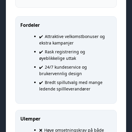
Fordeler
Attraktive velkomstbonuser og
ekstra kampanjer
Rask registrering og
øyeblikkelige uttak
24/7 kundeservice og
brukervennlig design
Bredt spillutvalg med mange
ledende spillleverandører
Ulemper
Høye omsetningskrav på både