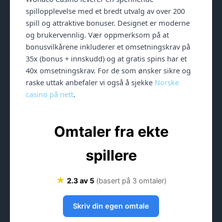
spillopplevelse med et bredt utvalg av over 200
spill og attraktive bonuser. Designet er moderne
og brukervennlig. Vær oppmerksom på at
bonusvilkårene inkluderer et omsetningskrav på
35x (bonus + innskudd) og at gratis spins har et
40x omsetningskrav. For de som ønsker sikre og
raske uttak anbefaler vi også å sjekke
Norske
casino på nett
.
Omtaler fra ekte
spillere
★
2.3 av 5
(basert på 3 omtaler)
Skriv din egen omtale