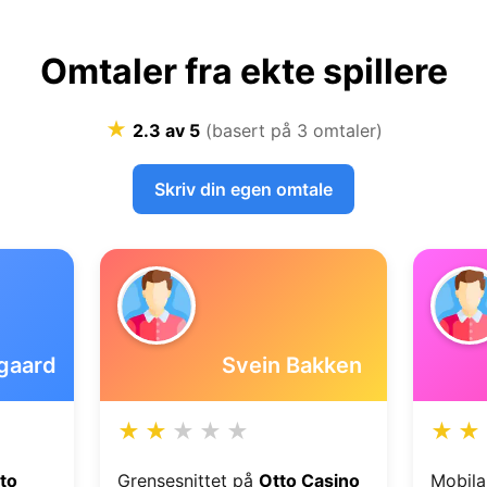
Omtaler fra ekte spillere
★
2.3 av 5
(basert på 3 omtaler)
Skriv din egen omtale
gaard
Svein Bakken
★
★
★
★
★
★
★
to
Grensesnittet på
Otto Casino
Mobila