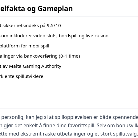
kelfakta og Gameplan
 sikkerhetsindeks på 9,5/10
 som inkluderer video slots, bordspill og live casino
lattform for mobilspill
alinger via bankoverføring (0-1 time)
rt av Malta Gaming Authority
jente spillutviklere
o personlig, kan jeg si at spillopplevelsen er både spennen
gjør det enkelt å finne dine favorittspill. Selv om bonusvil
e med ekstremt raske utbetalinger og et stort spillutvalg.