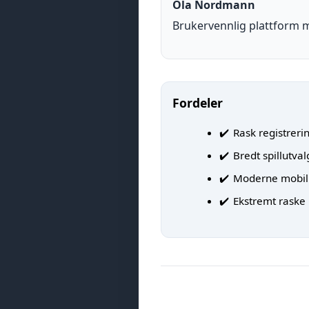
Ola Nordmann
Brukervennlig plattform 
Fordeler
Rask registreri
Bredt spillutval
Moderne mobil
Ekstremt raske 