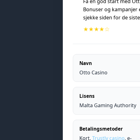
Få en god start med Ott
Bonuser og kampanjer en
sjekke siden for de sist
★★★★☆
Navn
Otto Casino
Lisens
Malta Gaming Authority
Betalingsmetoder
Kort,
Trustly casino
, e-