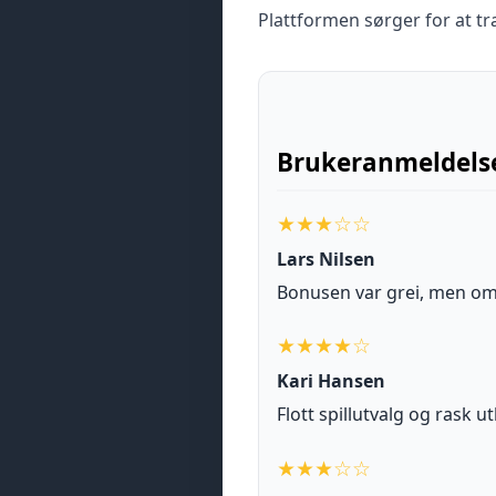
Plattformen sørger for at tr
Brukeranmeldels
★★★☆☆
Lars Nilsen
Bonusen var grei, men om
★★★★☆
Kari Hansen
Flott spillutvalg og rask
★★★☆☆