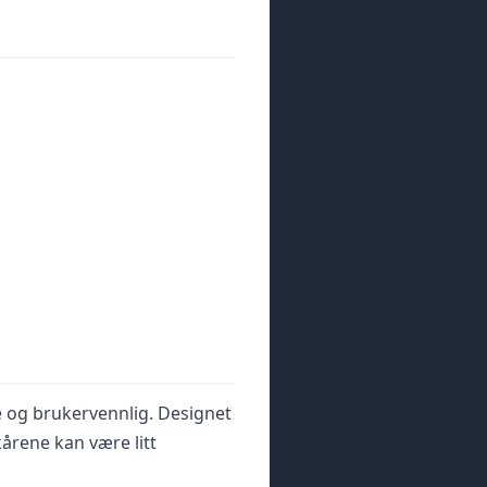
de og brukervennlig. Designet
kårene kan være litt