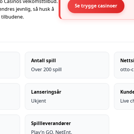
o Casinos velkomsttilbud.
Se trygge casinoer
dres jevnlig, så husk å
e tilbudene.
Antall spill
Netts
Over 200 spill
otto-
Lanseringsår
Kunde
Ukjent
Live c
Spillleverandører
Play’n GO, NetEnt,