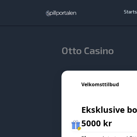
Hopp
rett
Starts
til
innholdet
Otto Casino
Velkomsttilbud
Eksklusive bo
5000 kr