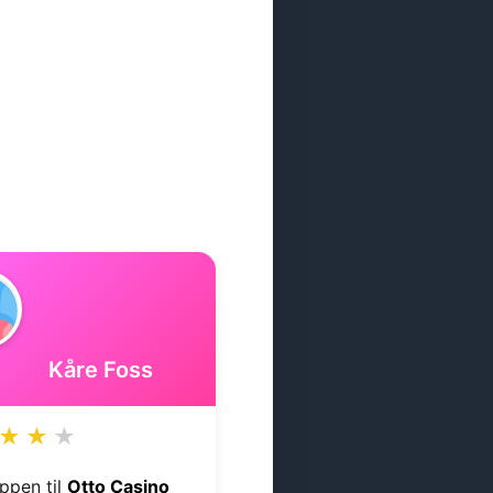
Kåre Foss
★
★
★
ppen til
Otto Casino