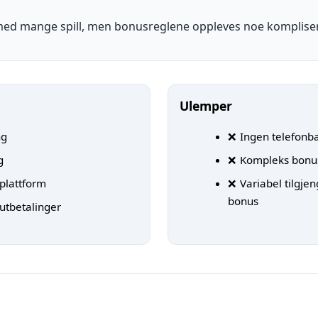
med mange spill, men bonusreglene oppleves noe kompliser
Ulemper
ng
Ingen telefonb
g
Kompleks bonus
plattform
Variabel tilgje
bonus
utbetalinger