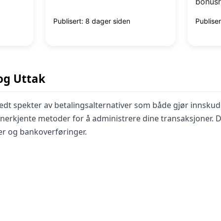
bonusr
Publisert: 8 dager siden
Publiser
og Uttak
redt spekter av betalingsalternativer som både gjør innskud
anerkjente metoder for å administrere dine transaksjoner. 
r og bankoverføringer.