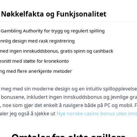
 Nøkkelfakta og Funkjsonalitet
 Gambling Authority for trygg og regulert spilling
nlig design med rask registrering
med ingen innskuddsbonus, gratis spinn og cashback
snitt med støtte for kronekonto
ing med flere anerkjente metoder
meg med sin moderne design og en intuitiv spillopplevelse.
te bonusene, inkludert ingen innskuddsbonus og jevnlige gra
 noe som gjør det enkelt å navigere både på PC og mobil. F
ler jeg også å sjekke ut
Nye norske casino bonus uten in