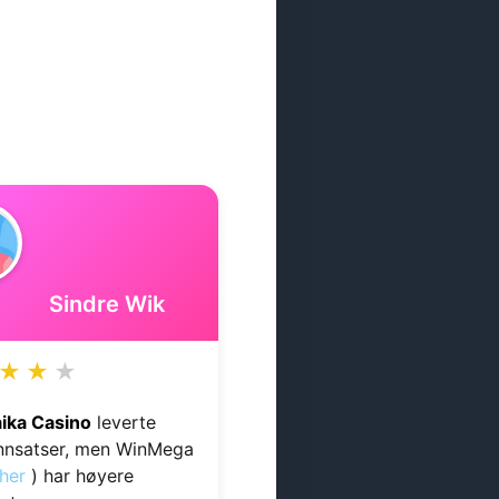
Sindre Wik
★
★
★
ika Casino
leverte
innsatser, men WinMega
 her
) har høyere