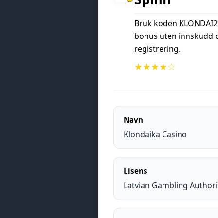
Bruk koden KLONDAI202
bonus uten innskudd o
registrering.
★★★★☆
Navn
Klondaika Casino
Lisens
Latvian Gambling Authori