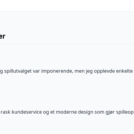
er
 spillutvalget var imponerende, men jeg opplevde enkelte
 rask kundeservice og et moderne design som gjør spilleop