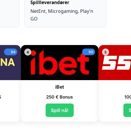
Spillleverandører
NetEnt, Microgaming, Play’n
GO
94
90
4
5
iBet
S
250 € Bonus
10
Spill nå!
S