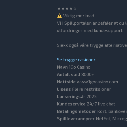
★★★★☆
Viktig merknad
Vi i Spillportalen anbefaler at d
utfordringer med kundesupport.
Sjekk også våre trygge alternative
Se trygge casinoer
Navn
1Go Casino
Antall spill
8000+
Nettside
www.1gocasino.com
Lisens
Flere restriksjoner
Lanseringsår
2025
Kundeservice
24/7 live chat
Betalingsmetoder
Kort, bankover
Spillleverandører
NetEnt, Microga