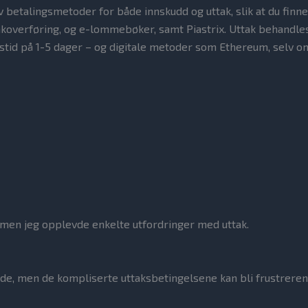
av betalingsmetoder for både innskudd og uttak, slik at du fin
nkoverføring, og e-lommebøker, samt Piastrix. Uttak behandl
stid på 1-5 dager – og digitale metoder som Ethereum, selv 
 men jeg opplevde enkelte utfordringer med uttak.
de, men de kompliserte uttaksbetingelsene kan bli frustreren