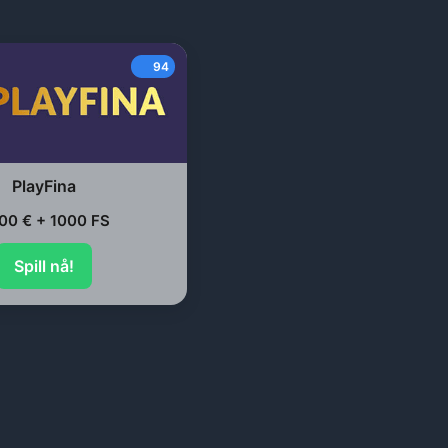
94
PlayFina
00 € + 1000 FS
Spill nå!