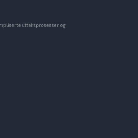
kompliserte uttaksprosesser og