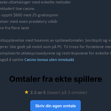
aske utbetalinger med enkelte metoder
nkludert live casino
opptil $600 med 25 gratisspinn
lser med noen predatory vilkår
re fra flere land
illopplevelse med tusenvis av spilleautomater, bordspill og 
erer like godt på mobil som på PC. Til tross for fordelene me
pliserte uttaksprosedyrene og restriksjonene for enkelte la
 også å sjekke
Casino bonus uten innskudd
.
Omtaler fra ekte spillere
★
2.3 av 5
(basert på 3 omtaler)
Skriv din egen omtale