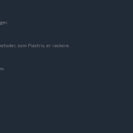
ger.
etoder, som Piastrix, er raskere.
m.