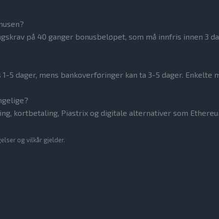
onusen?
skrav på 40 ganger bonusbeløpet, som må innfris innen 3 da
is 1-5 dager, mens bankoverføringer kan ta 3-5 dager. Enkelte m
ngelige?
g, kortbetaling, Piastrix og digitale alternativer som Ethereu
gelser og vilkår gjelder.