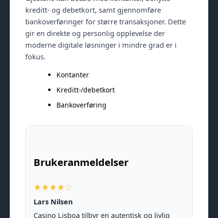
kreditt- og debetkort, samt gjennomføre
bankoverføringer for større transaksjoner. Dette
gir en direkte og personlig opplevelse der
moderne digitale løsninger i mindre grad er i
fokus.
Kontanter
Kreditt-/debetkort
Bankoverføring
Brukeranmeldelser
★★★★☆
Lars Nilsen
Casino Lisboa tilbyr en autentisk og livlig