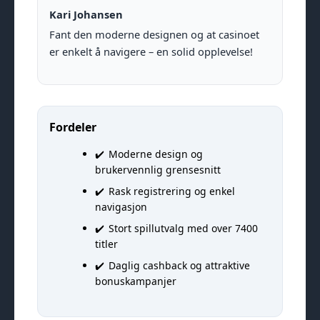
Kari Johansen
Fant den moderne designen og at casinoet
er enkelt å navigere – en solid opplevelse!
Fordeler
Moderne design og
brukervennlig grensesnitt
Rask registrering og enkel
navigasjon
Stort spillutvalg med over 7400
titler
Daglig cashback og attraktive
bonuskampanjer