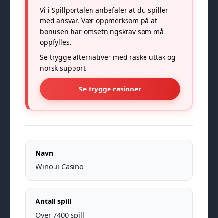
Vi i Spillportalen anbefaler at du spiller
med ansvar. Vær oppmerksom på at
bonusen har omsetningskrav som må
oppfylles.
Se trygge alternativer med raske uttak og
norsk support
Se trygge casinoer
Navn
Winoui Casino
Antall spill
Over 7400 spill