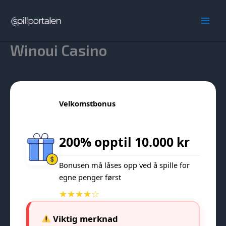
Hopp
rett
Main
til
innholdet
Winoui Casino
Men
Velkomstbonus
200% opptil 10.000 kr
Bonusen må låses opp ved å spille for
egne penger først
★★★★☆
Viktig merknad