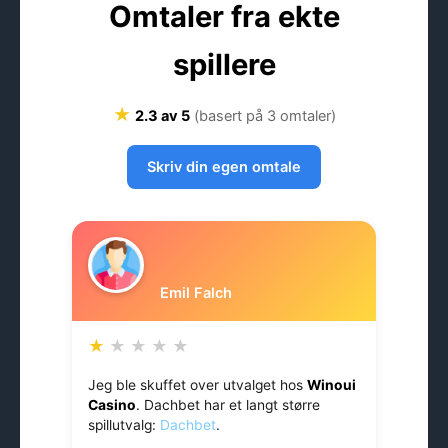
Omtaler fra ekte
spillere
★
2.3 av 5
(basert på 3 omtaler)
Skriv din egen omtale
Emil Falch
★
★
★
★
★
Jeg ble skuffet over utvalget hos
Winoui
Casino
. Dachbet har et langt større
spillutvalg:
Dachbet
.