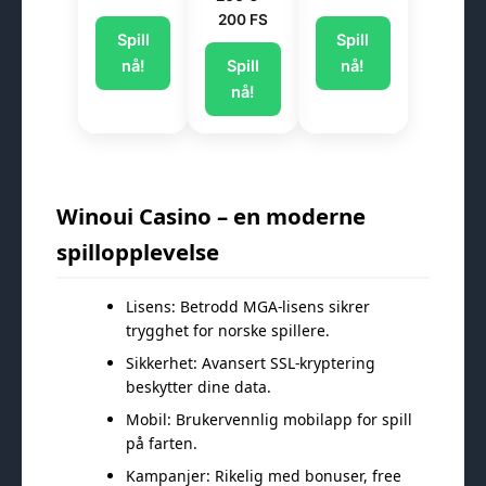
200 FS
Spill
Spill
nå!
Spill
nå!
nå!
Winoui Casino – en moderne
spillopplevelse
Lisens: Betrodd MGA-lisens sikrer
trygghet for norske spillere.
Sikkerhet: Avansert SSL-kryptering
beskytter dine data.
Mobil: Brukervennlig mobilapp for spill
på farten.
Kampanjer: Rikelig med bonuser, free