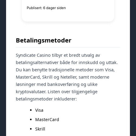
Publisert: 6 dager siden
Betalingsmetoder
Syndicate Casino tilbyr et bredt utvalg av
betalingsalternativer både for innskudd og uttak.
Du kan benytte tradisjonelle metoder som Visa,
MasterCard, Skrill og Neteller, samt moderne
løsninger med bankoverføring og ulike
kryptovalutaer. Listen over tilgjengelige
betalingsmetoder inkluderer:
Visa
MasterCard
Skrill