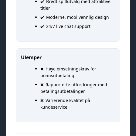
Bredt spillutvalg med attraktive
titler
Moderne, mobilvennlig design
24/7 live chat support
Ulemper
Høye omsetningskrav for
bonusutbetaling
Rapporterte utfordringer med
betalingsutbetalinger
Varierende kvalitet på
kundeservice