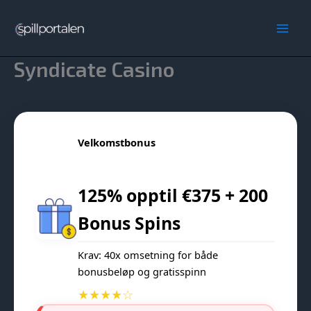
Hopp
rett
Main
til
innholdet
Syndicate Casino
Men
Velkomstbonus
125% opptil €375 + 200
Bonus Spins
Krav: 40x omsetning for både
bonusbeløp og gratisspinn
★★★★☆