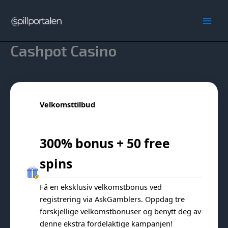
Hopp
rett
Main
til
innholdet
Cashpot Casino
Men
Velkomsttilbud
300% bonus + 50 free
spins
Få en eksklusiv velkomstbonus ved
registrering via AskGamblers. Oppdag tre
forskjellige velkomstbonuser og benytt deg av
denne ekstra fordelaktige kampanjen!