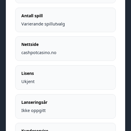
Antall spill
Varierande spillutvalg
Nettside
cashpotcasino.no
Lisens
Ukjent
Lanseringsår
Ikke oppgitt
Kundeservice