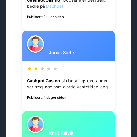
Cashpot Casino
. Oddsene er betydelig
bedre på
Dachbet
.
Publisert: 2 uker siden
Jonas Sæter
★
★
★
★
★
Cashpot Casino
sin betalingsleverandør
var treg, noe som gjorde ventetiden lang.
Publisert: 4 dager siden
Knut Kalvik