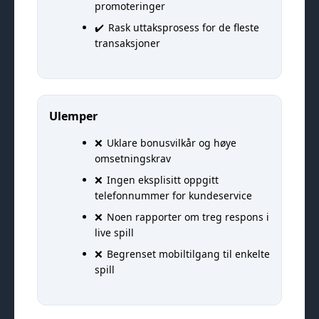
promoteringer
Rask uttaksprosess for de fleste
transaksjoner
Ulemper
Uklare bonusvilkår og høye
omsetningskrav
Ingen eksplisitt oppgitt
telefonnummer for kundeservice
Noen rapporter om treg respons i
live spill
Begrenset mobiltilgang til enkelte
spill