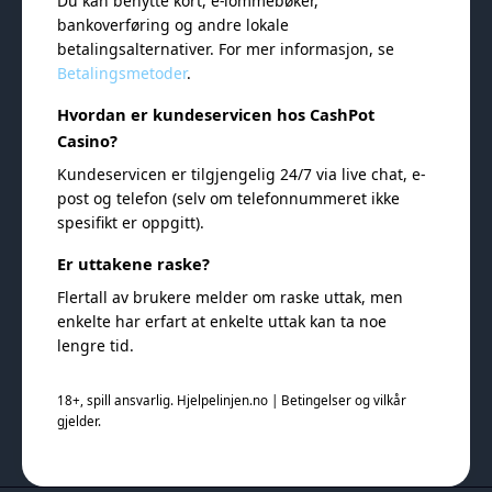
Du kan benytte kort, e-lommebøker,
bankoverføring og andre lokale
betalingsalternativer. For mer informasjon, se
Betalingsmetoder
.
Hvordan er kundeservicen hos CashPot
Casino?
Kundeservicen er tilgjengelig 24/7 via live chat, e-
post og telefon (selv om telefonnummeret ikke
spesifikt er oppgitt).
Er uttakene raske?
Flertall av brukere melder om raske uttak, men
enkelte har erfart at enkelte uttak kan ta noe
lengre tid.
18+, spill ansvarlig. Hjelpelinjen.no | Betingelser og vilkår
gjelder.