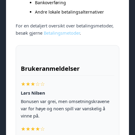
Bankoverføring
Andre lokale betalingsalternativer
For en detaljert oversikt over betalingsmetoder,
besøk gjerne
Betalingsmetoder
.
Brukeranmeldelser
★★★☆☆
Lars Nilsen
Bonusen var grei, men omsetningskravene
var for høye og noen spill var vanskelig å
vinne på.
★★★★☆