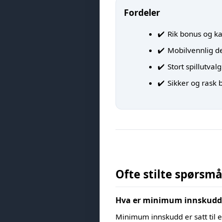
Fordeler
Rik bonus og k
Mobilvennlig d
Stort spillutvalg
Sikker og rask 
Ofte stilte spørsmå
Hva er minimum innskudd 
Minimum innskudd er satt til et