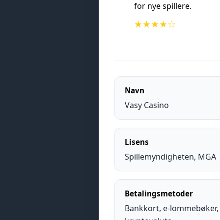
for nye spillere.
★★★★☆
Navn
Vasy Casino
Lisens
Spillemyndigheten, MGA
Betalingsmetoder
Bankkort, e-lommebøker,