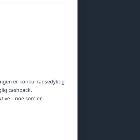
ngen er konkurransedyktig
glig cashback.
ktive – noe som er