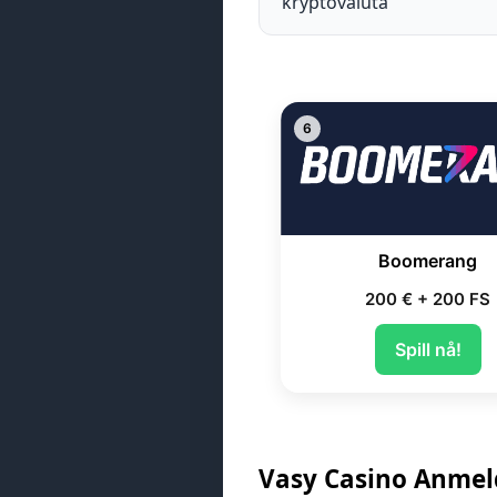
kryptovaluta
6
Boomerang
200 € + 200 FS
Spill nå!
Vasy Casino Anmel