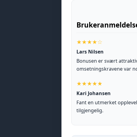
Brukeranmeldels
★★★★☆
Lars Nilsen
Bonusen er svært attrakti
omsetningskravene var no
★★★★★
Kari Johansen
Fant en utmerket opplevel
tilgjengelig.