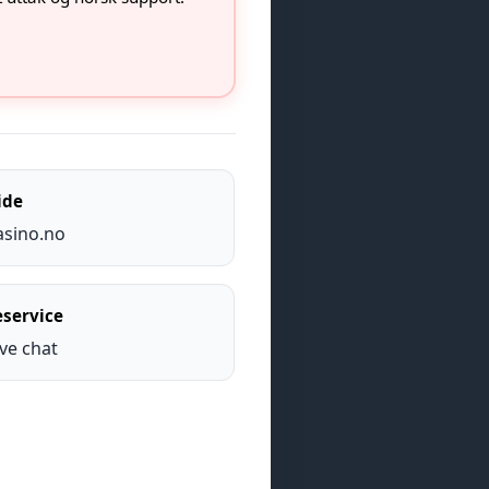
ide
asino.no
service
ive chat