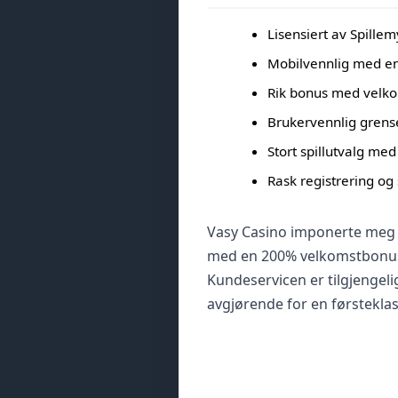
Lisensiert av Spille
Mobilvennlig med en 
Rik bonus med velkom
Brukervennlig grens
Stort spillutvalg med
Rask registrering og 
Vasy Casino imponerte meg 
med en 200% velkomstbonus op
Kundeservicen er tilgjengeli
avgjørende for en førsteklas