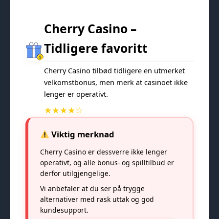
Cherry Casino –
Tidligere favoritt
Cherry Casino tilbød tidligere en utmerket
velkomstbonus, men merk at casinoet ikke
lenger er operativt.
★★★★☆
Viktig merknad
Cherry Casino er dessverre ikke lenger
operativt, og alle bonus- og spilltilbud er
derfor utilgjengelige.
Vi anbefaler at du ser på trygge
alternativer med rask uttak og god
kundesupport.