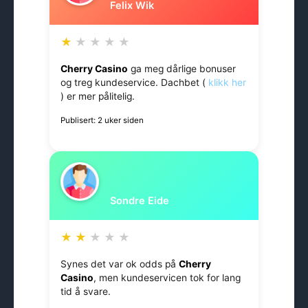
Felix Wik
★
★
★
★
★
Cherry Casino
ga meg dårlige bonuser
og treg kundeservice. Dachbet (
klikk her
) er mer pålitelig.
Publisert: 2 uker siden
Sondre Eide
★
★
★
★
★
Synes det var ok odds på
Cherry
Casino
, men kundeservicen tok for lang
tid å svare.