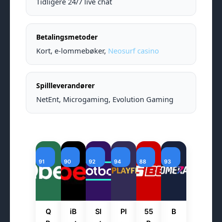
Tidligere 24/7 live chat
Betalingsmetoder
Kort, e-lommebøker,
Neosurf casino
Spillleverandører
NetEnt, Microgaming, Evolution Gaming
3
4
2
1
5
6
91
90
92
94
88
93
Q
iB
Sl
Pl
55
B