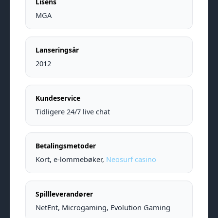
Lisens
MGA
Lanseringsår
2012
Kundeservice
Tidligere 24/7 live chat
Betalingsmetoder
Kort, e-lommebøker,
Neosurf casino
Spillleverandører
NetEnt, Microgaming, Evolution Gaming