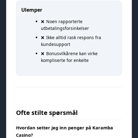
Ulemper
Noen rapporterte
utbetalingsforsinkelser
Ikke alltid rask respons fra
kundesupport
Bonusvilkårene kan virke
kompliserte for enkelte
Ofte stilte spørsmål
Hvordan setter jeg inn penger på Karamba
Casino?