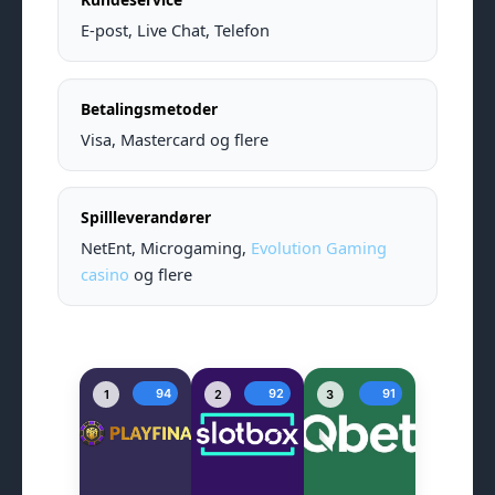
E-post, Live Chat, Telefon
Betalingsmetoder
Visa, Mastercard og flere
Spillleverandører
NetEnt, Microgaming,
Evolution Gaming
casino
og flere
94
92
91
1
2
3