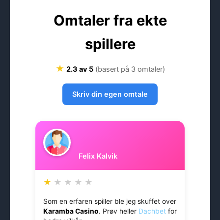
Omtaler fra ekte
spillere
★
2.3 av 5
(basert på 3 omtaler)
Skriv din egen omtale
Felix Kalvik
★
★
★
★
★
Som en erfaren spiller ble jeg skuffet over
Karamba Casino
. Prøv heller
Dachbet
for