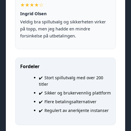
★★★★☆
Ingrid Olsen
Veldig bra spillutvalg og sikkerheten virker
på topp, men jeg hadde en mindre
forsinkelse på utbetalingen.
Fordeler
Stort spillutvalg med over 200
titler
Sikker og brukervennlig plattform
Flere betalingsalternativer
Regulert av anerkjente instanser