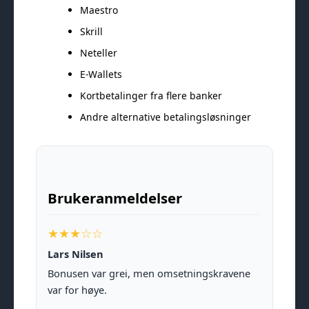
Maestro
Skrill
Neteller
E-Wallets
Kortbetalinger fra flere banker
Andre alternative betalingsløsninger
Brukeranmeldelser
★★★☆☆
Lars Nilsen
Bonusen var grei, men omsetningskravene
var for høye.