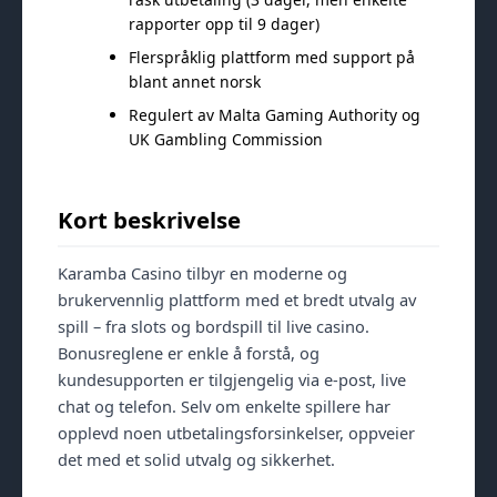
rapporter opp til 9 dager)
Flerspråklig plattform med support på
blant annet norsk
Regulert av Malta Gaming Authority og
UK Gambling Commission
Kort beskrivelse
Karamba Casino tilbyr en moderne og
brukervennlig plattform med et bredt utvalg av
spill – fra slots og bordspill til live casino.
Bonusreglene er enkle å forstå, og
kundesupporten er tilgjengelig via e-post, live
chat og telefon. Selv om enkelte spillere har
opplevd noen utbetalingsforsinkelser, oppveier
det med et solid utvalg og sikkerhet.