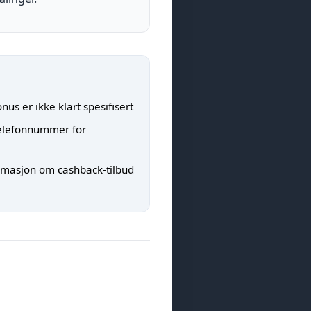
nus er ikke klart spesifisert
telefonnummer for
rmasjon om cashback-tilbud