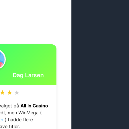
Dag Larsen
★
★
★
tvalget på
All In Casino
edt, men WinMega (
er
) hadde flere
ive titler.