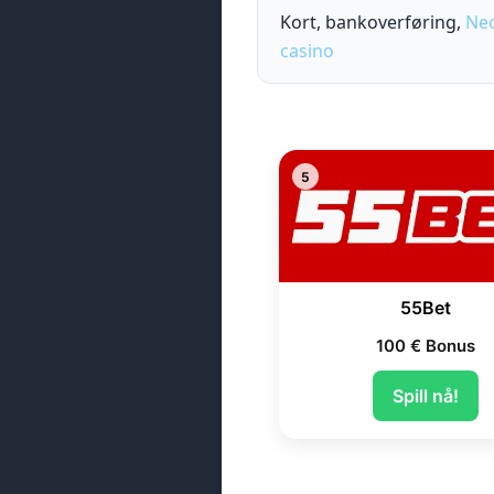
Kort, bankoverføring,
Ne
casino
5
55Bet
100 € Bonus
Spill nå!