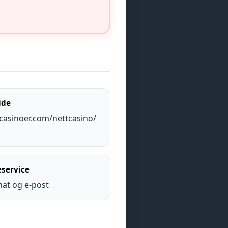
ide
casinoer.com/nettcasino/
service
hat og e-post