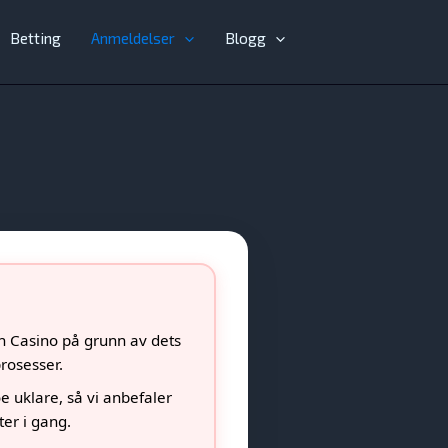
Betting
Anmeldelser
Blogg
-In Casino på grunn av dets
prosesser.
e uklare, så vi anbefaler
ter i gang.