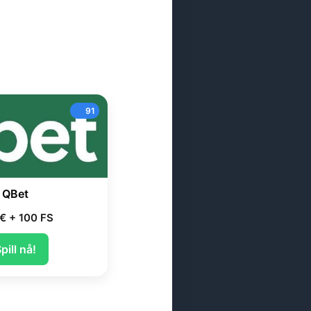
91
QBet
€ + 100 FS
pill nå!