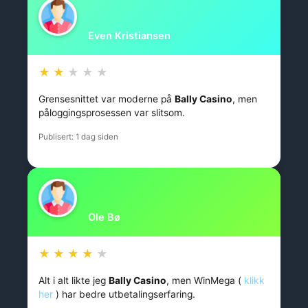
Even Kristiansen
★
★
★
★
★
Grensesnittet var moderne på
Bally Casino
, men
påloggingsprosessen var slitsom.
Publisert: 1 dag siden
Ole Bø
★
★
★
★
★
Alt i alt likte jeg
Bally Casino
, men WinMega (
klikk
her
) har bedre utbetalingserfaring.