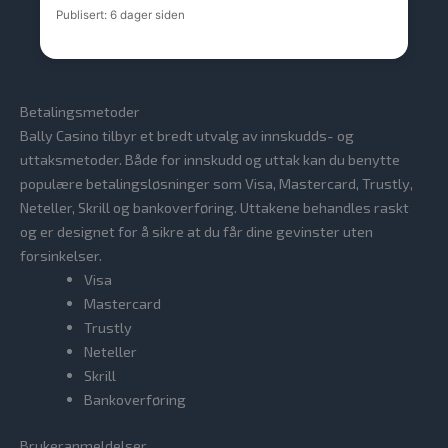
Publisert: 6 dager siden
Betalingsmetoder
Bally Casino tilbyr et bredt utvalg av innskudds- og
uttaksmetoder. Både for innskudd og uttak kan du benytte
populære betalingsløsninger som Visa, Mastercard, Trustly,
Neteller, Skrill og bankoverføring. Uttakene behandles raskt
og er designet for å sikre at du får dine gevinster uten
forsinkelser.
Visa
Mastercard
Trustly
Neteller
Skrill
Bankoverføring
Brukeranmeldelser