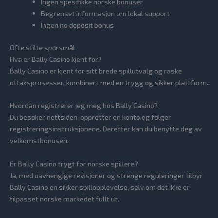
Ingen spesifikke norske bonuser
Begrenset informasjon om lokal support
Ingen no deposit bonus
Ofte stilte spørsmål
Hva er Bally Casino kjent for?
Bally Casino er kjent for sitt brede spillutvalg og raske
uttaksprosesser, kombinert med en trygg og sikker plattform.
Hvordan registrerer jeg meg hos Bally Casino?
Du besøker nettsiden, oppretter en konto og følger
registreringsinstruksjonene. Deretter kan du benytte deg av
velkomstbonusen.
Er Bally Casino trygt for norske spillere?
Ja, med uavhengige revisjoner og strenge reguleringer tilbyr
Bally Casino en sikker spillopplevelse, selv om det ikke er
tilpasset norske markedet fullt ut.