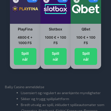
1
2
3
PlayFina
Slotbox
QBet
4800 € +
1000 € + 100
100 € + 100
1000 FS
FS
FS
Spill
Spill
Spill
nå!
nå!
nå!
Bally Casino anmeldelse
Lisensiert og regulert av anerkjente myndigheter
Sikker og trygg spillplattform
Bredt utvalg av spill, inkludert spilleautomater som
Cleopatra
,
Starburst
,
Fishin’ Frenzy
og
Bonanza