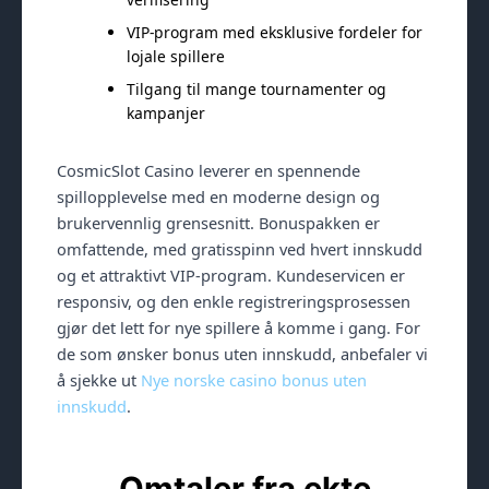
VIP-program med eksklusive fordeler for
lojale spillere
Tilgang til mange tournamenter og
kampanjer
CosmicSlot Casino leverer en spennende
spillopplevelse med en moderne design og
brukervennlig grensesnitt. Bonuspakken er
omfattende, med gratisspinn ved hvert innskudd
og et attraktivt VIP-program. Kundeservicen er
responsiv, og den enkle registreringsprosessen
gjør det lett for nye spillere å komme i gang. For
de som ønsker bonus uten innskudd, anbefaler vi
å sjekke ut
Nye norske casino bonus uten
innskudd
.
Omtaler fra ekte