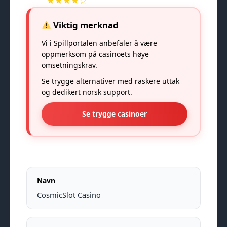
Viktig merknad
Vi i Spillportalen anbefaler å være
oppmerksom på casinoets høye
omsetningskrav.
Se trygge alternativer med raskere uttak
og dedikert norsk support.
Se trygge casinoer
Navn
CosmicSlot Casino