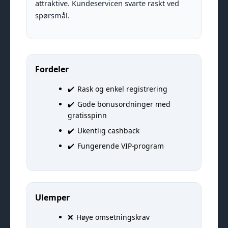
attraktive. Kundeservicen svarte raskt ved
spørsmål.
Fordeler
Rask og enkel registrering
Gode bonusordninger med
gratisspinn
Ukentlig cashback
Fungerende VIP-program
Ulemper
Høye omsetningskrav