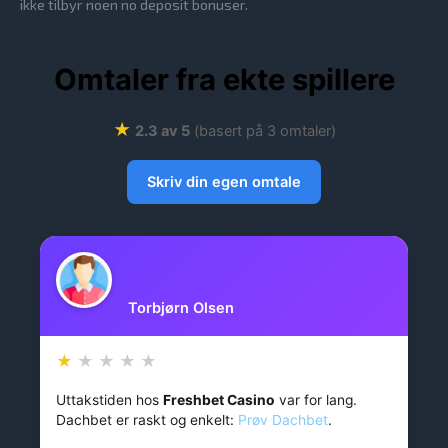
ikke tilbyr noen no deposit bonuser.
Omtaler fra ekte spillere
★
2.3 av 5
(basert på 3 omtaler)
Skriv din egen omtale
Torbjørn Olsen
★
★
★
★
★
Uttakstiden hos
Freshbet Casino
var for lang.
Dachbet er raskt og enkelt:
Prøv Dachbet
.