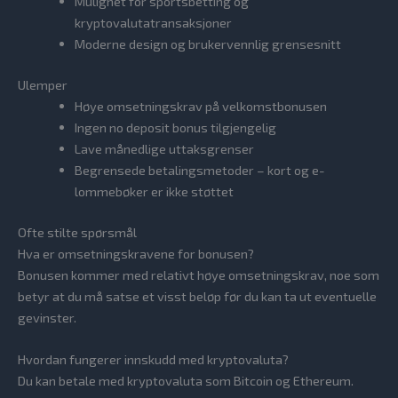
Mulighet for sportsbetting og
kryptovalutatransaksjoner
Moderne design og brukervennlig grensesnitt
Ulemper
Høye omsetningskrav på velkomstbonusen
Ingen no deposit bonus tilgjengelig
Lave månedlige uttaksgrenser
Begrensede betalingsmetoder – kort og e-
lommebøker er ikke støttet
Ofte stilte spørsmål
Hva er omsetningskravene for bonusen?
Bonusen kommer med relativt høye omsetningskrav, noe som
betyr at du må satse et visst beløp før du kan ta ut eventuelle
gevinster.
Hvordan fungerer innskudd med kryptovaluta?
Du kan betale med kryptovaluta som Bitcoin og Ethereum.