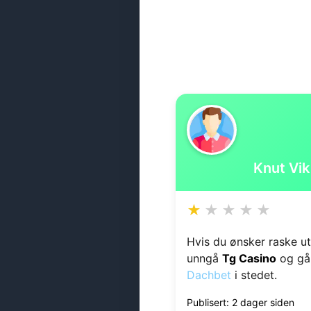
Knut Vik
★
★
★
★
★
Hvis du ønsker raske ut
unngå
Tg Casino
og gå 
Dachbet
i stedet.
Publisert: 2 dager siden