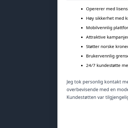
Opererer med lisens 
Høy sikkerhet med kr
Mobilvennlig plattfo
Attraktive kampanjer
Støtter norske kroner
Brukervennlig grense
24/7 kundestøtte med
Jeg tok personlig kontakt me
overbevisende med en modern
Kundestøtten var tilgjengeli