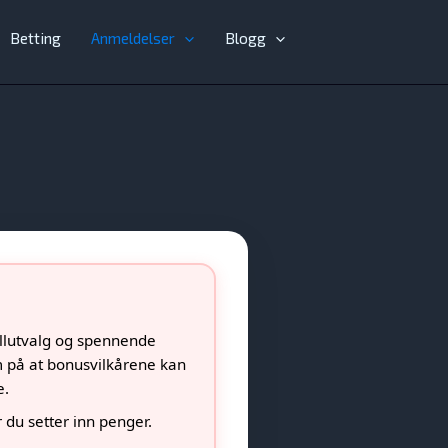
Betting
Anmeldelser
Blogg
pillutvalg og spennende
på at bonusvilkårene kan
e.
 du setter inn penger.