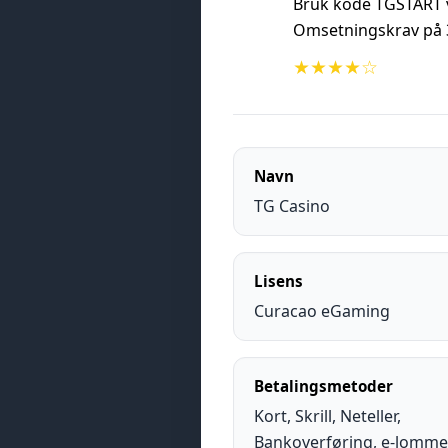
Bruk kode TGSTART v
Omsetningskrav på 
★★★★☆
Navn
TG Casino
Lisens
Curacao eGaming
Betalingsmetoder
Kort, Skrill, Neteller,
Bankoverføring, e-lomm