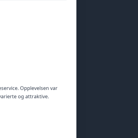
eservice. Opplevelsen var
ierte og attraktive.