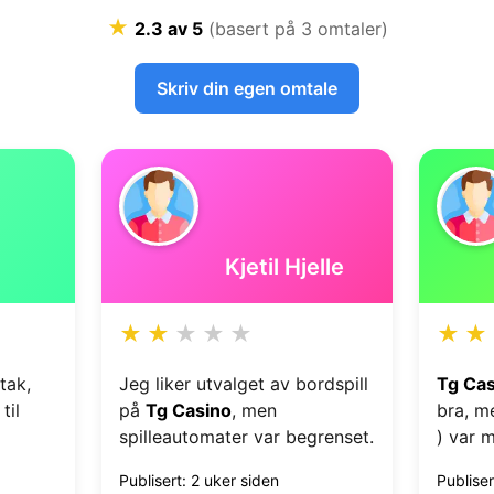
★
2.3 av 5
(basert på 3 omtaler)
Skriv din egen omtale
Kjetil Hjelle
★
★
★
★
★
★
★
tak,
Jeg liker utvalget av bordspill
Tg Cas
til
på
Tg Casino
, men
bra, 
spilleautomater var begrenset.
) var m
Publisert: 2 uker siden
Publiser