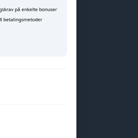
skrav på enkelte bonuser
ll betalingsmetoder