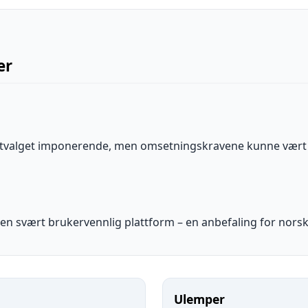
er
lutvalget imponerende, men omsetningskravene kunne vært 
n svært brukervennlig plattform – en anbefaling for norske
Ulemper