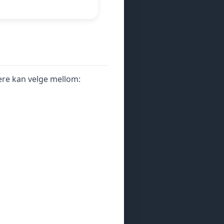
lere kan velge mellom: