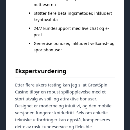
nettleseren
Støtter flere betalingsmetoder, inkludert
kryptovaluta
24/7 kundesupport med live chat og e-
post
Generøse bonuser, inkludert velkomst- og
sportsbonuser
Ekspertvurdering
Etter flere ukers testing kan jeg si at GreatSpin
Casino tilbyr en robust spillopplevelse med et
stort utvalg av spill og attraktive bonuser.
Designet er moderne og intuitivt, og den mobile
versjonen fungerer knirkefritt. Selv om enkelte
tekniske utfordringer kan oppstå, kompenseres
dette av rask kundeservice og fleksible