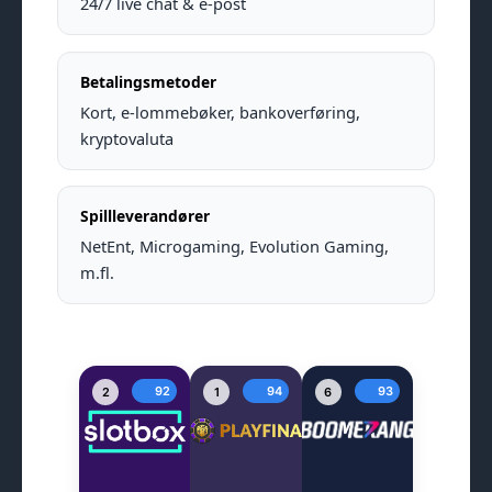
24/7 live chat & e-post
Betalingsmetoder
Kort, e-lommebøker, bankoverføring,
kryptovaluta
Spillleverandører
NetEnt, Microgaming, Evolution Gaming,
m.fl.
92
94
93
2
1
6