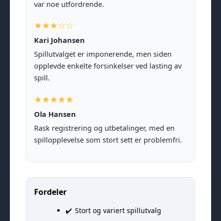
var noe utfordrende.
★★★☆☆
Kari Johansen
Spillutvalget er imponerende, men siden
opplevde enkelte forsinkelser ved lasting av
spill.
★★★★★
Ola Hansen
Rask registrering og utbetalinger, med en
spillopplevelse som stort sett er problemfri.
Fordeler
Stort og variert spillutvalg