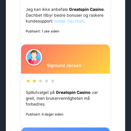
Jeg kan ikke anbefale
Greatspin Casino
.
Dachbet tilbyr bedre bonuser og raskere
kundesupport:
besøk Dachbet
.
Publisert: 1 uke siden
Sigmund Jensen
★
★
★
★
★
Spillutvalget på
Greatspin Casino
var
greit, men brukervennligheten må
forbedres.
Publisert: 4 dager siden