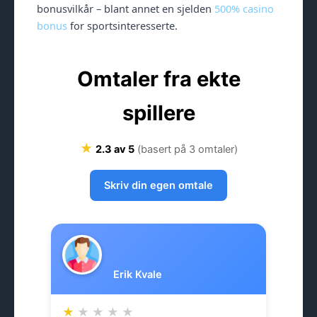
bonusvilkår – blant annet en sjelden
500% casino
bonus
for sportsinteresserte.
Omtaler fra ekte
spillere
★
2.3 av 5
(basert på 3 omtaler)
Skriv din egen omtale
Erik Kvale
★
★
★
★
★