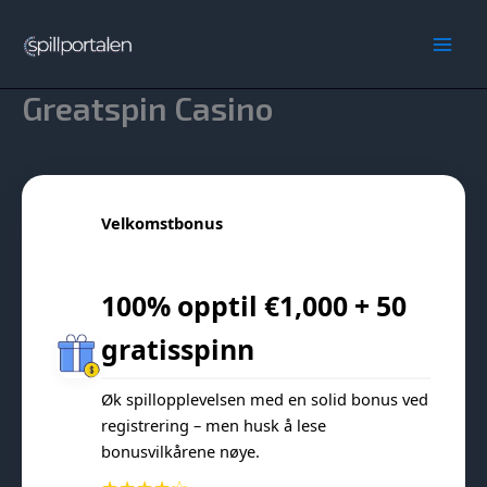
Hopp
rett
Main
til
innholdet
Greatspin Casino
Men
Velkomstbonus
100% opptil €1,000 + 50
gratisspinn
Øk spillopplevelsen med en solid bonus ved
registrering – men husk å lese
bonusvilkårene nøye.
★★★★☆