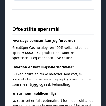
Ofte stilte spørsmål
Hva slags bonuser kan jeg forvente?
GreatSpin Casino tilbyr en 100% velkomstbonus
opptil €1,000 + 50 gratisspinn, samt en
sportsbonus og cashback i live casino.
Hvordan er betalingsalternativene?
Du kan bruke en rekke metoder som kort, e-
lommebøker, bankoverføring og kryptovaluta, noe
som sikrer trygg og rask behandling.
Er casinoet mobilvennlig?
Ja, casinoet er fullt optimalisert for mobil, slik at du
kan spille direkte via nettleseren uten å laste ned