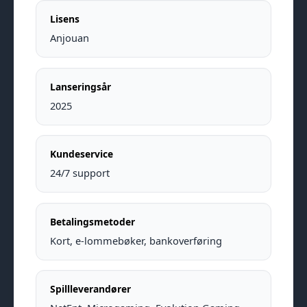
Lisens
Anjouan
Lanseringsår
2025
Kundeservice
24/7 support
Betalingsmetoder
Kort, e-lommebøker, bankoverføring
Spillleverandører