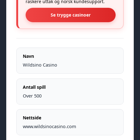
raskere uttak og norsk kundesupport.
Se trygge casinoer
Navn
Wildsino Casino
Antall spill
Over 500
Nettside
www.wildsinocasino.com