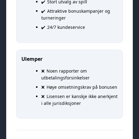
Stort utvalg av spill
Attraktive bonuskampanjer og
turneringer
24/7 kundeservice
Ulemper
Noen rapporter om
utbetalingsforsinkelser
Høye omsetningskrav på bonusen
Lisensen er kanskje ikke anerkjent
i alle jurisdiksjoner