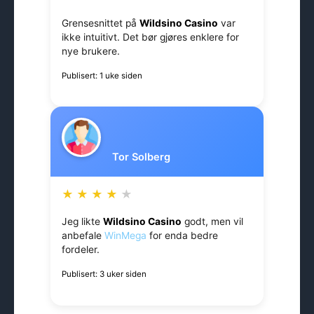
Grensesnittet på
Wildsino Casino
var
ikke intuitivt. Det bør gjøres enklere for
nye brukere.
Publisert: 1 uke siden
Tor Solberg
★
★
★
★
★
Jeg likte
Wildsino Casino
godt, men vil
anbefale
WinMega
for enda bedre
fordeler.
Publisert: 3 uker siden