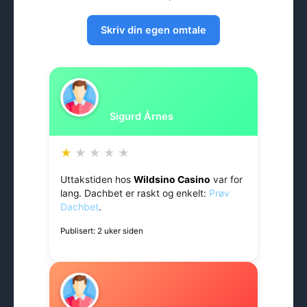
Skriv din egen omtale
Sigurd Årnes
★
★
★
★
★
Uttakstiden hos
Wildsino Casino
var for
lang. Dachbet er raskt og enkelt:
Prøv
Dachbet
.
Publisert: 2 uker siden