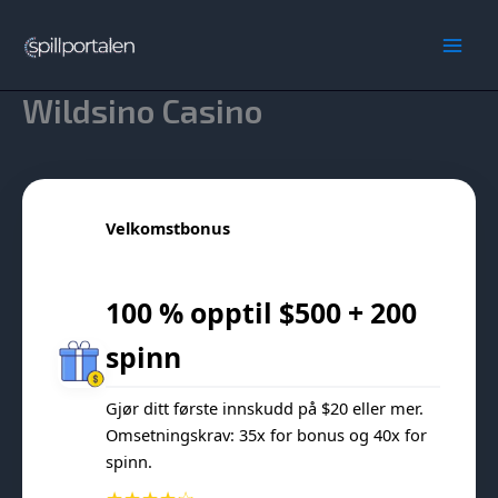
Hopp
rett
Main
til
innholdet
Wildsino Casino
Men
Velkomstbonus
100 % opptil $500 + 200
spinn
Gjør ditt første innskudd på $20 eller mer.
Omsetningskrav: 35x for bonus og 40x for
spinn.
★★★★☆