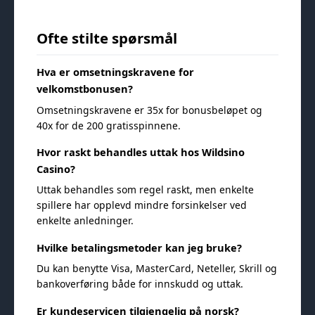
Ofte stilte spørsmål
Hva er omsetningskravene for
velkomstbonusen?
Omsetningskravene er 35x for bonusbeløpet og
40x for de 200 gratisspinnene.
Hvor raskt behandles uttak hos Wildsino
Casino?
Uttak behandles som regel raskt, men enkelte
spillere har opplevd mindre forsinkelser ved
enkelte anledninger.
Hvilke betalingsmetoder kan jeg bruke?
Du kan benytte Visa, MasterCard, Neteller, Skrill og
bankoverføring både for innskudd og uttak.
Er kundeservicen tilgjengelig på norsk?