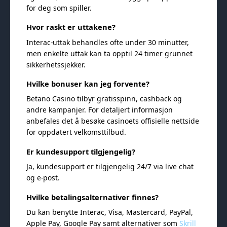
for deg som spiller.
Hvor raskt er uttakene?
Interac-uttak behandles ofte under 30 minutter,
men enkelte uttak kan ta opptil 24 timer grunnet
sikkerhetssjekker.
Hvilke bonuser kan jeg forvente?
Betano Casino tilbyr gratisspinn, cashback og
andre kampanjer. For detaljert informasjon
anbefales det å besøke casinoets offisielle nettside
for oppdatert velkomsttilbud.
Er kundesupport tilgjengelig?
Ja, kundesupport er tilgjengelig 24/7 via live chat
og e-post.
Hvilke betalingsalternativer finnes?
Du kan benytte Interac, Visa, Mastercard, PayPal,
Apple Pay, Google Pay samt alternativer som
Skrill