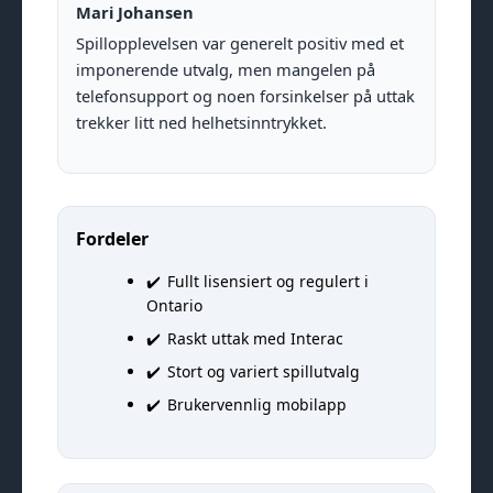
Mari Johansen
Spillopplevelsen var generelt positiv med et
imponerende utvalg, men mangelen på
telefonsupport og noen forsinkelser på uttak
trekker litt ned helhetsinntrykket.
Fordeler
Fullt lisensiert og regulert i
Ontario
Raskt uttak med Interac
Stort og variert spillutvalg
Brukervennlig mobilapp