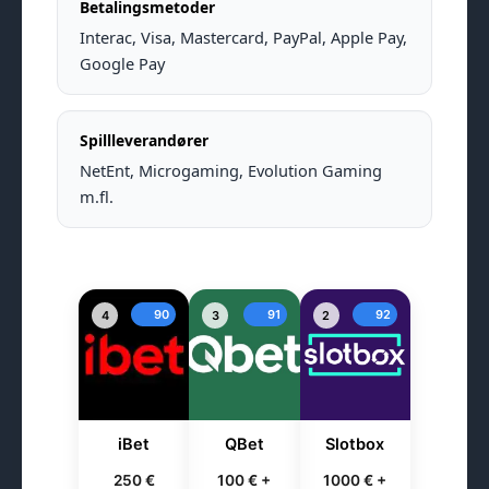
Betalingsmetoder
Interac, Visa, Mastercard, PayPal, Apple Pay,
Google Pay
Spillleverandører
NetEnt, Microgaming, Evolution Gaming
m.fl.
90
91
92
4
3
2
iBet
QBet
Slotbox
250 €
100 € +
1000 € +