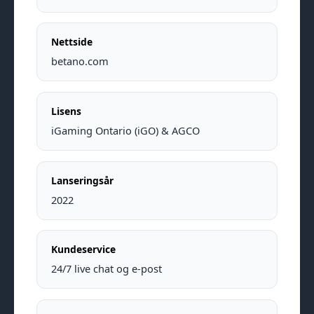
Nettside
betano.com
Lisens
iGaming Ontario (iGO) & AGCO
Lanseringsår
2022
Kundeservice
24/7 live chat og e-post