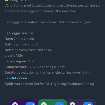
Vår erfaring med Casso Casino er overveldende positiv, men vi
anbefaler å lese gjennom bonusvilkårene nøye.
Se trygge alternativer med raske uttak og norsk support.
Se trygge casinoer
Navn
Casso Casino
Antall spill
Over 300
Nettside
www.cassocasino.no
Lisens
MGA
Lanseringsår
2025
Kundeservice
24/7 live chat og e-post
Betalingsmetoder
Kort, e-lommebøker, bankoverføring,
Revolut casino
Spillleverandører
NetEnt, Microgaming, Evolution Gaming
92
91
94