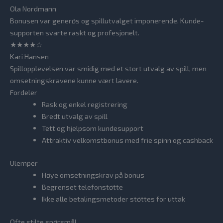
Ola Nordmann
Bonusen var generøs og spillutvalget imponerende. Kunde-
supporten svarte raskt og profesjonelt.
★★★★☆
Kari Hansen
Spillopplevelsen var smidig med et stort utvalg av spill, men
omsetningskravene kunne vært lavere.
Fordeler
Rask og enkel registrering
Bredt utvalg av spill
Tett og hjelpsom kundesupport
Attraktiv velkomstbonus med frie spinn og cashback
Ulemper
Høye omsetningskrav på bonus
Begrenset telefonstøtte
Ikke alle betalingsmetoder støttes for uttak
Ofte stilte spørsmål