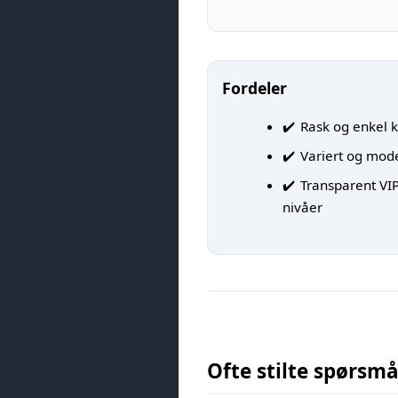
Fordeler
Rask og enkel k
Variert og mode
Transparent V
nivåer
Ofte stilte spørsmå