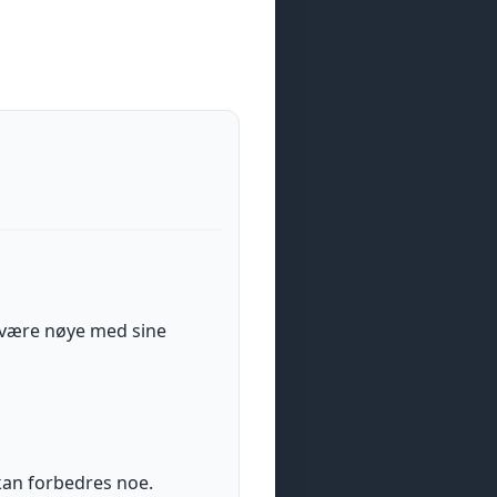
 være nøye med sine
kan forbedres noe.