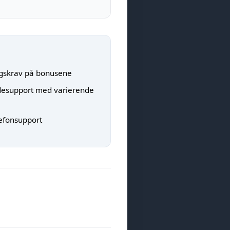
gskrav på bonusene
desupport med varierende
lefonsupport