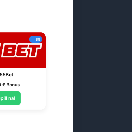
88
55Bet
0 € Bonus
pill nå!