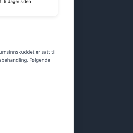
t: 9 dager siden
msinnskuddet er satt til
onsbehandling. Følgende