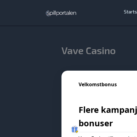
Hopp
rett
Starts
til
innholdet
Vave Casino
Velkomstbonus
Flere kampanj
bonuser