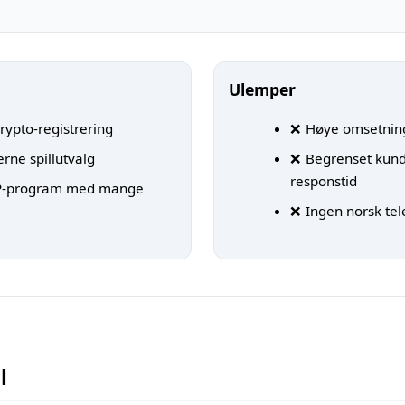
Ulemper
rypto-registrering
Høye omsetnin
rne spillutvalg
Begrenset kun
responstid
IP-program med mange
Ingen norsk te
l