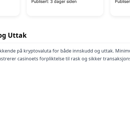
Publisert: 3 dager siden
Publiser
og Uttak
kkende på kryptovaluta for både innskudd og uttak. Minimu
strerer casinoets forpliktelse til rask og sikker transaksj