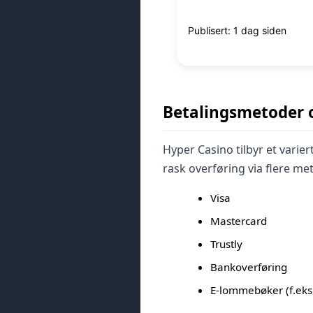
Publisert: 1 dag siden
Betalingsmetoder 
Hyper Casino tilbyr et varie
rask overføring via flere me
Visa
Mastercard
Trustly
Bankoverføring
E-lommebøker (f.eks