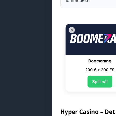
lommebøker
6
Boomerang
200 € + 200 FS
Spill nå!
Hyper Casino – Det