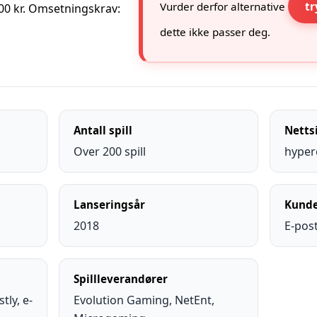
Vurder derfor alternative
tr
00 kr. Omsetningskrav:
dette ikke passer deg.
Antall spill
Netts
Over 200 spill
hyper
Lanseringsår
Kunde
2018
E-post
Spillleverandører
tly, e-
Evolution Gaming, NetEnt,