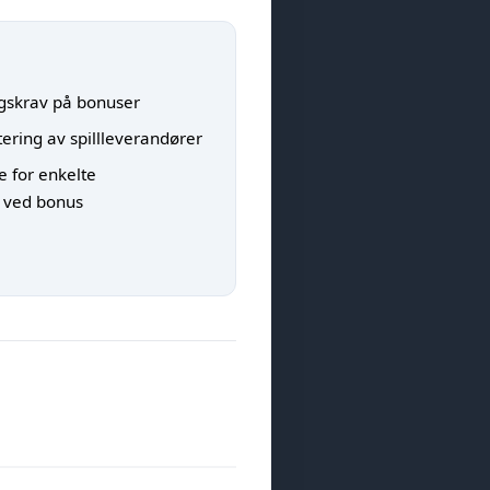
gskrav på bonuser
ering av spillleverandører
e for enkelte
 ved bonus