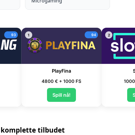
Microgaming
93
94
1
2
PlayFina
4800 € + 1000 FS
1000
Spill nå!
S
 komplette tilbudet