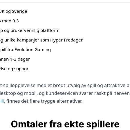
 UK og Sverige
s med 9.3
 og brukervennlig plattform
og unike kampanjer som Hyper Fredager
pill fra Evolution Gaming
nnen 1-3 dager
lse og support
 spillopplevelse med et bredt utvalg av spill og attraktive 
esktop og mobil, og kundeservicen svarer raskt på henvend
ll
, finnes det flere trygge alternativer.
Omtaler fra ekte spillere