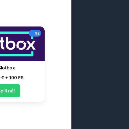
92
Slotbox
 € + 100 FS
pill nå!