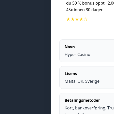
du 50 % bonus opptil 2.0
45x innen 30 dager.
★★★★☆
Navn
Hyper Casino
Lisens
Malta, UK, Sverige
Betalingsmetoder
Kort, bankoverføring, Trus