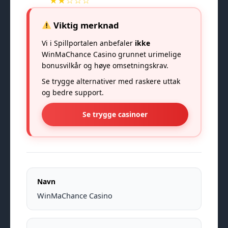
Viktig merknad
Vi i Spillportalen anbefaler
ikke
WinMaChance Casino grunnet urimelige
bonusvilkår og høye omsetningskrav.
Se trygge alternativer med raskere uttak
og bedre support.
Se trygge casinoer
Navn
WinMaChance Casino