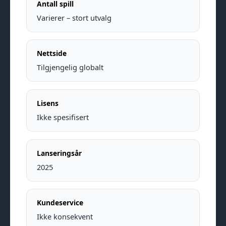
Antall spill
Varierer – stort utvalg
Nettside
Tilgjengelig globalt
Lisens
Ikke spesifisert
Lanseringsår
2025
Kundeservice
Ikke konsekvent