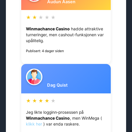
Audun Aasen
★
★
★
★
★
Winmachance Casino
hadde attraktive
turneringer, men cashout-funksjonen var
upålitelig.
Publisert: 4 dager siden
Dag Quist
★
★
★
★
★
Jeg likte logginn‐prosessen på
Winmachance Casino
, men WinMega (
klikk her
) var enda raskere.