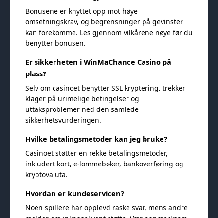
Bonusene er knyttet opp mot høye
omsetningskrav, og begrensninger på gevinster
kan forekomme. Les gjennom vilkårene nøye før du
benytter bonusen.
Er sikkerheten i WinMaChance Casino på
plass?
Selv om casinoet benytter SSL kryptering, trekker
klager på urimelige betingelser og
uttaksproblemer ned den samlede
sikkerhetsvurderingen.
Hvilke betalingsmetoder kan jeg bruke?
Casinoet støtter en rekke betalingsmetoder,
inkludert kort, e-lommebøker, bankoverføring og
kryptovaluta.
Hvordan er kundeservicen?
Noen spillere har opplevd raske svar, mens andre