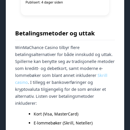
Publisert: 4 dager siden
Betalingsmetoder og uttak
WinMaChance Casino tilbyr flere
betalingsalternativer for både innskudd og uttak.
Spillerne kan benytte seg av tradisjonelle metoder
som kreditt- og debetkort, samt moderne e-
lommebøker som blant annet inkluderer
Skrill
casino
. I tillegg er bankoverføringer og
kryptovaluta tilgjengelig for de som ønsker et
alternativ. Listen over betalingsmetoder
inkluderer:
Kort (Visa, MasterCard)
E-lommebøker (Skrill, Neteller)