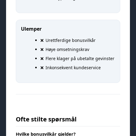
Ulemper
Urettferdige bonusvilkår
Høye omsetningskrav
Flere klager på ubetalte gevinster
Inkonsekvent kundeservice
Ofte stilte spørsmål
Hvilke bonusvilkår gjelder?