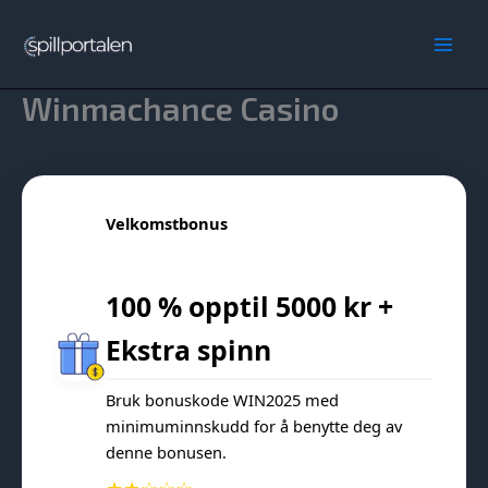
Hopp
rett
Main
til
innholdet
Winmachance Casino
Men
Velkomstbonus
100 % opptil 5000 kr +
Ekstra spinn
Bruk bonuskode WIN2025 med
minimuminnskudd for å benytte deg av
denne bonusen.
★★☆☆☆