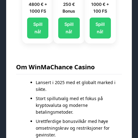
4800 € +
250 €
1000 € +
1000 FS
Bonus
100 FS
Spill
Spill
Spill
nå!
nå!
nå!
Om WinMaChance Casino
Lansert i 2025 med et globalt marked i
sikte.
Stort spillutvalg med et fokus på
kryptovaluta og moderne
betalingsmetoder.
Urettferdige bonusvilkår med høye
omsetningskrav og restriksjoner for
gevinster.