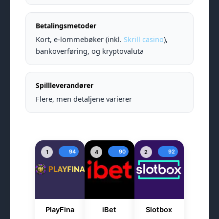
Betalingsmetoder
Kort, e-lommebøker (inkl.
Skrill casino
),
bankoverføring, og kryptovaluta
Spillleverandører
Flere, men detaljene varierer
94
90
92
1
4
2
PlayFina
iBet
Slotbox