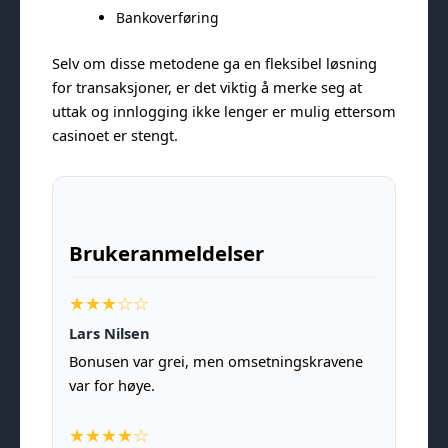
Bankoverføring
Selv om disse metodene ga en fleksibel løsning
for transaksjoner, er det viktig å merke seg at
uttak og innlogging ikke lenger er mulig ettersom
casinoet er stengt.
Brukeranmeldelser
★★★☆☆
Lars Nilsen
Bonusen var grei, men omsetningskravene
var for høye.
★★★★☆