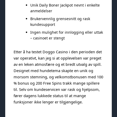
Unik Daily Boner Jackpot nevnt i enkelte
anmeldelser
Brukervennlig grensesnitt og rask
kundesupport
Ingen mulighet for innlogging eller uttak
– casinoet er stengt
Etter å ha testet Doggo Casino i den perioden det
var operativt, kan jeg si at opplevelsen var preget
av en leken atmosfære og et bredt utvalg av spill.
Designet med hundetema skapte en unik og
morsom stemning, og velkomstbonusen med 100
% bonus og 200 Free Spins trakk mange spillere
til. Selv om kundeservicen var rask og hjelpsom,
fører dagens lukkede status til at mange
funksjoner ikke lenger er tilgjengelige.