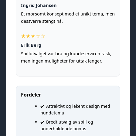
Ingrid Johansen
Et morsomt konsept med et unikt tema, men
dessverre stengt nå.
★★★☆☆
Erik Berg
Spillutvalget var bra og kundeservicen rask,
men ingen muligheter for uttak lenger.
Fordeler
Attraktivt og lekent design med
hundetema
Bredt utvalg av spill og
underholdende bonus