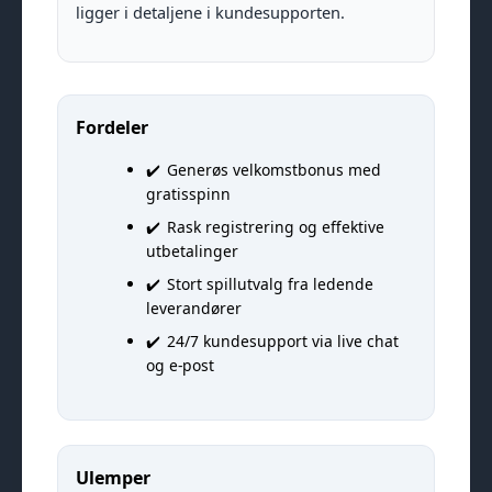
ligger i detaljene i kundesupporten.
Fordeler
Generøs velkomstbonus med
gratisspinn
Rask registrering og effektive
utbetalinger
Stort spillutvalg fra ledende
leverandører
24/7 kundesupport via live chat
og e-post
Ulemper