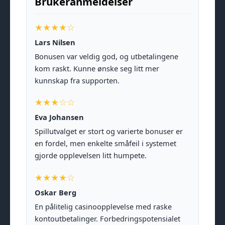
Brukeranmeldelser
★★★★☆
Lars Nilsen
Bonusen var veldig god, og utbetalingene
kom raskt. Kunne ønske seg litt mer
kunnskap fra supporten.
★★★☆☆
Eva Johansen
Spillutvalget er stort og varierte bonuser er
en fordel, men enkelte småfeil i systemet
gjorde opplevelsen litt humpete.
★★★★☆
Oskar Berg
En pålitelig casinoopplevelse med raske
kontoutbetalinger. Forbedringspotensialet