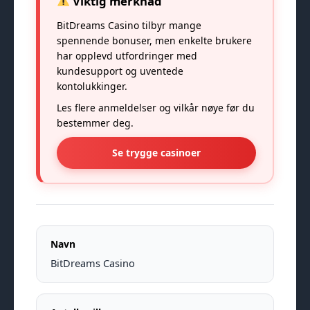
Viktig merknad
BitDreams Casino tilbyr mange
spennende bonuser, men enkelte brukere
har opplevd utfordringer med
kundesupport og uventede
kontolukkinger.
Les flere anmeldelser og vilkår nøye før du
bestemmer deg.
Se trygge casinoer
Navn
BitDreams Casino