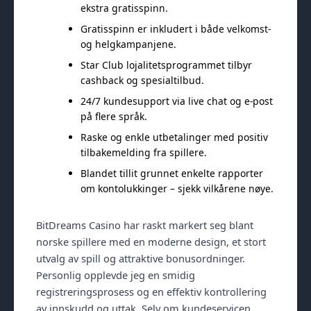
ekstra gratisspinn.
Gratisspinn er inkludert i både velkomst-
og helgkampanjene.
Star Club lojalitetsprogrammet tilbyr
cashback og spesialtilbud.
24/7 kundesupport via live chat og e-post
på flere språk.
Raske og enkle utbetalinger med positiv
tilbakemelding fra spillere.
Blandet tillit grunnet enkelte rapporter
om kontolukkinger – sjekk vilkårene nøye.
BitDreams Casino har raskt markert seg blant
norske spillere med en moderne design, et stort
utvalg av spill og attraktive bonusordninger.
Personlig opplevde jeg en smidig
registreringsprosess og en effektiv kontrollering
av innskudd og uttak. Selv om kundeservicen