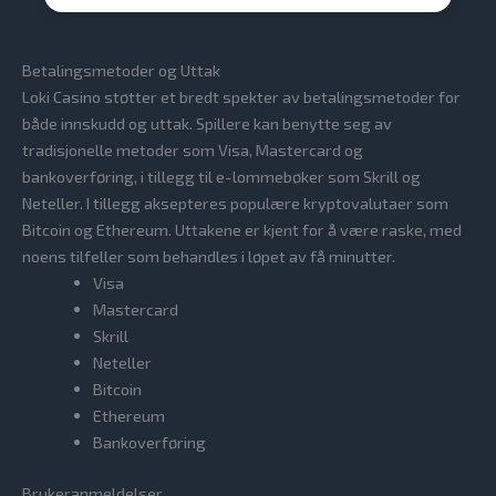
Betalingsmetoder og Uttak
Loki Casino støtter et bredt spekter av betalingsmetoder for
både innskudd og uttak. Spillere kan benytte seg av
tradisjonelle metoder som Visa, Mastercard og
bankoverføring, i tillegg til e-lommebøker som Skrill og
Neteller. I tillegg aksepteres populære kryptovalutaer som
Bitcoin og Ethereum. Uttakene er kjent for å være raske, med
noens tilfeller som behandles i løpet av få minutter.
Visa
Mastercard
Skrill
Neteller
Bitcoin
Ethereum
Bankoverføring
Brukeranmeldelser