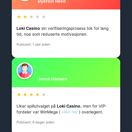
Øystein Røed
★
★
★
★
★
Loki Casino
sin verifiseringsprosess tok for lang
tid, noe som reduserte motivasjonen.
Publisert: 1 uke siden
Jonas Hansen
★
★
★
★
★
Liker spillutvalget på
Loki Casino
, men for VIP-
fordeler var WinMega (
klikk her
) overlegent.
Publisert: 6 dager siden