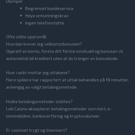
Ulemper
Begrenset kundeservice
Høye omsetningskrav
Ingen telefonstøtte
Ofte stilte spørsmål
Hvordan krever jeg velkomstbonusen?
Opprett en konto, foreta ditt første innskudd og bonusen vil
automatisk bli kreditert uten at du trenger en bonuskode.
Hvor raskt mottar jeg uttakene?
Flere spillere har rapportert at uttak behandles på få minutter,
avhengig av valgt betalingsmetode.
Hvilke betalingsmetoder støttes?
Loki Casino aksepterer betalingsmetoder som kort, e-
lommebøker, bankoverføring og kryptovalutaer.
Er casinoet trygt og lisensiert?