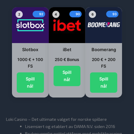
92
90
93
2
4
6
Slotbox
iBet
Boomerang
1000 € + 100
250 € Bonus
200 € + 200
FS
FS
Spill
Spill
Spill
nå!
nå!
nå!
Loki Casino – Det ultimate valget for norske spillere
Lisensiert og etablert av DAMA N.V. siden 2016
Brukervennlig nettplattform med mobiltilpasning