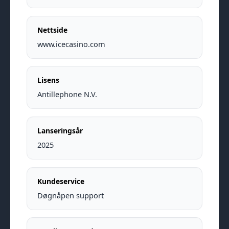
Nettside
www.icecasino.com
Lisens
Antillephone N.V.
Lanseringsår
2025
Kundeservice
Døgnåpen support