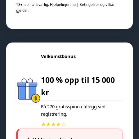
18+, spill ansvarlig. Hjelpelinjen.no | Betingelser og vilkår
gjelder.
Velkomstbonus
100 % opp til 15 000
kr
Få 270 gratisspinn i tillegg ved
registrering.
★★★★☆