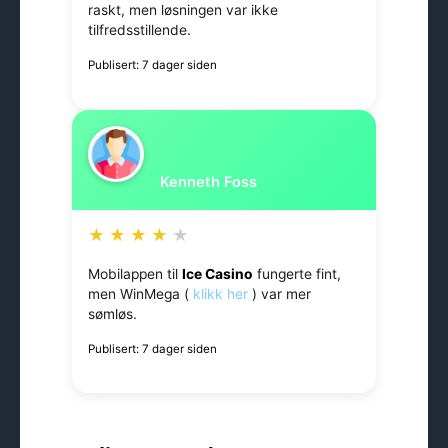
raskt, men løsningen var ikke
tilfredsstillende.
Publisert: 7 dager siden
Kenneth Foss
★
★
★
★
★
Mobilappen til
Ice Casino
fungerte fint,
men WinMega (
klikk her
) var mer
sømløs.
Publisert: 7 dager siden