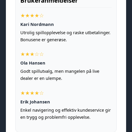
Brukeranmeldelser
★★★★☆
Kari Nordmann
Utrolig spillopplevelse og raske utbetalinger.
Bonusene er generøse.
★★★☆☆
Ola Hansen
Godt spillutvalg, men mangelen på live
dealer er en ulempe.
★★★★☆
Erik Johansen
Enkel navigering og effektiv kundeservice gir
en trygg og problemfri opplevelse.