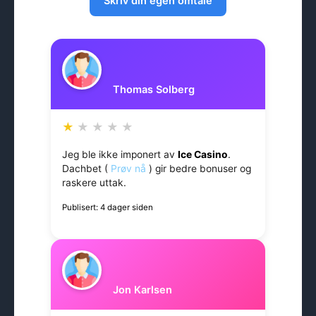
Skriv din egen omtale
Thomas Solberg
★
★
★
★
★
Jeg ble ikke imponert av
Ice Casino
.
Dachbet (
Prøv nå
) gir bedre bonuser og
raskere uttak.
Publisert: 4 dager siden
Jon Karlsen