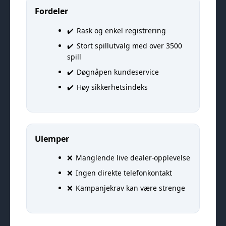
Fordeler
Rask og enkel registrering
Stort spillutvalg med over 3500
spill
Døgnåpen kundeservice
Høy sikkerhetsindeks
Ulemper
Manglende live dealer-opplevelse
Ingen direkte telefonkontakt
Kampanjekrav kan være strenge