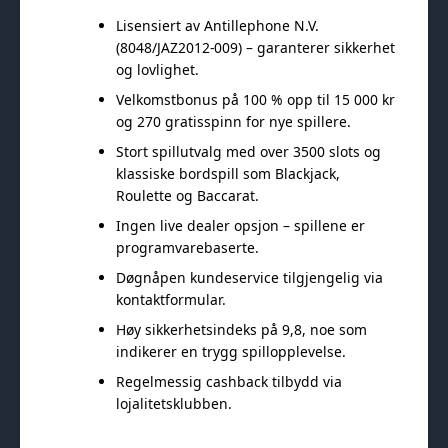
Lisensiert av Antillephone N.V.
(8048/JAZ2012-009) – garanterer sikkerhet
og lovlighet.
Velkomstbonus på 100 % opp til 15 000 kr
og 270 gratisspinn for nye spillere.
Stort spillutvalg med over 3500 slots og
klassiske bordspill som Blackjack,
Roulette og Baccarat.
Ingen live dealer opsjon – spillene er
programvarebaserte.
Døgnåpen kundeservice tilgjengelig via
kontaktformular.
Høy sikkerhetsindeks på 9,8, noe som
indikerer en trygg spillopplevelse.
Regelmessig cashback tilbydd via
lojalitetsklubben.