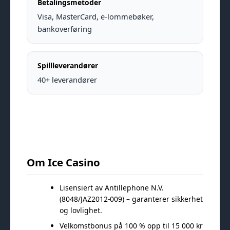
Betalingsmetoder
Visa, MasterCard, e-lommebøker,
bankoverføring
Spillleverandører
40+ leverandører
Om Ice Casino
Lisensiert av Antillephone N.V.
(8048/JAZ2012-009) – garanterer sikkerhet
og lovlighet.
Velkomstbonus på 100 % opp til 15 000 kr