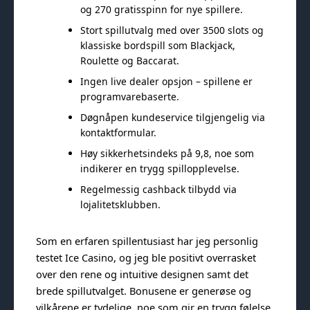
og 270 gratisspinn for nye spillere.
Stort spillutvalg med over 3500 slots og
klassiske bordspill som Blackjack,
Roulette og Baccarat.
Ingen live dealer opsjon – spillene er
programvarebaserte.
Døgnåpen kundeservice tilgjengelig via
kontaktformular.
Høy sikkerhetsindeks på 9,8, noe som
indikerer en trygg spillopplevelse.
Regelmessig cashback tilbydd via
lojalitetsklubben.
Som en erfaren spillentusiast har jeg personlig
testet Ice Casino, og jeg ble positivt overrasket
over den rene og intuitive designen samt det
brede spillutvalget. Bonusene er generøse og
vilkårene er tydelige, noe som gir en trygg følelse.