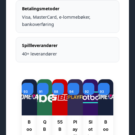
Betalingsmetoder
Visa, MasterCard, e-lommebøker,
bankoverføring
Spillleverandører
40+ leverandører
6
3
5
1
2
6
93
91
88
94
92
93
B
Q
55
Pl
Sl
B
oo
B
B
ay
ot
oo