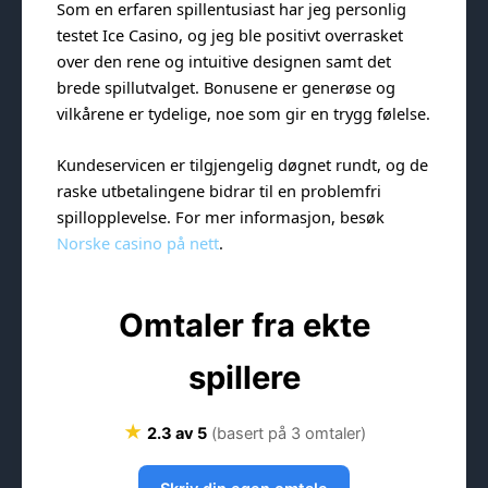
Som en erfaren spillentusiast har jeg personlig
testet Ice Casino, og jeg ble positivt overrasket
over den rene og intuitive designen samt det
brede spillutvalget. Bonusene er generøse og
vilkårene er tydelige, noe som gir en trygg følelse.
Kundeservicen er tilgjengelig døgnet rundt, og de
raske utbetalingene bidrar til en problemfri
spillopplevelse. For mer informasjon, besøk
Norske casino på nett
.
Omtaler fra ekte
spillere
★
2.3 av 5
(basert på 3 omtaler)