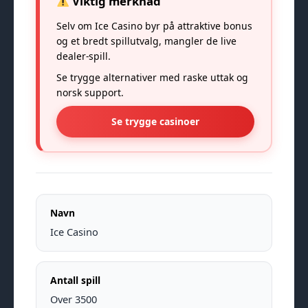
Viktig merknad
Selv om Ice Casino byr på attraktive bonus
og et bredt spillutvalg, mangler de live
dealer-spill.
Se trygge alternativer med raske uttak og
norsk support.
Se trygge casinoer
Navn
Ice Casino
Antall spill
Over 3500