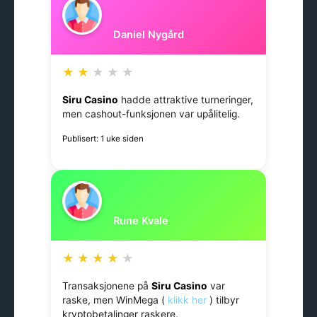
Daniel Nygård
★
★
★
★
★
Siru Casino
hadde attraktive turneringer,
men cashout-funksjonen var upålitelig.
Publisert: 1 uke siden
Rune Kvale
★
★
★
★
★
Transaksjonene på
Siru Casino
var
raske, men WinMega (
klikk her
) tilbyr
kryptobetalinger raskere.