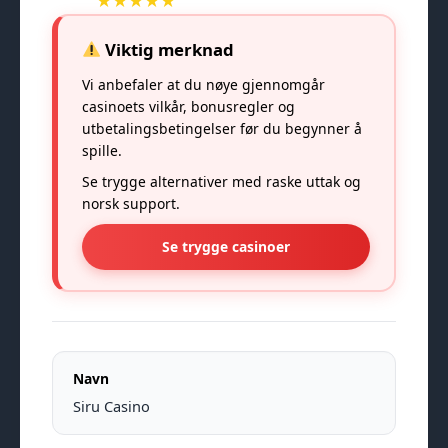
Viktig merknad
Vi anbefaler at du nøye gjennomgår
casinoets vilkår, bonusregler og
utbetalingsbetingelser før du begynner å
spille.
Se trygge alternativer med raske uttak og
norsk support.
Se trygge casinoer
Navn
Siru Casino