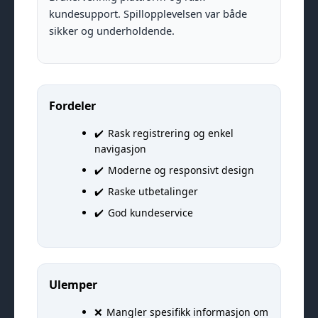
kundesupport. Spillopplevelsen var både
sikker og underholdende.
Fordeler
Rask registrering og enkel
navigasjon
Moderne og responsivt design
Raske utbetalinger
God kundeservice
Ulemper
Mangler spesifikk informasjon om