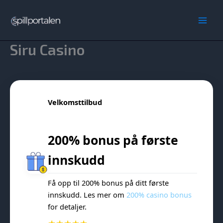
Hopp
rett
Main
til
innholdet
Siru Casino
Men
Velkomsttilbud
200% bonus på første
innskudd
Få opp til 200% bonus på ditt første
innskudd. Les mer om
200% casino bonus
for detaljer.
★★★★★