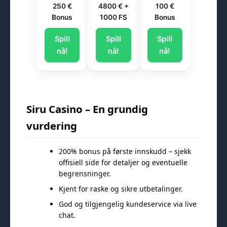
250 €
4800 € +
100 €
Bonus
1000 FS
Bonus
Spill
Spill
Spill
nå!
nå!
nå!
Siru Casino – En grundig
vurdering
200% bonus på første innskudd – sjekk
offisiell side for detaljer og eventuelle
begrensninger.
Kjent for raske og sikre utbetalinger.
God og tilgjengelig kundeservice via live
chat.