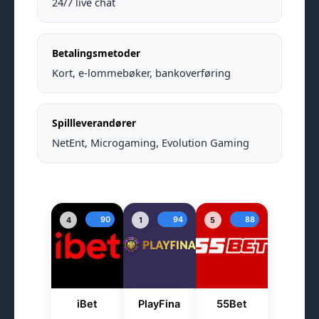
24/7 live chat
Betalingsmetoder
Kort, e-lommebøker, bankoverføring
Spillleverandører
NetEnt, Microgaming, Evolution Gaming
90
94
88
4
1
5
iBet
PlayFina
55Bet