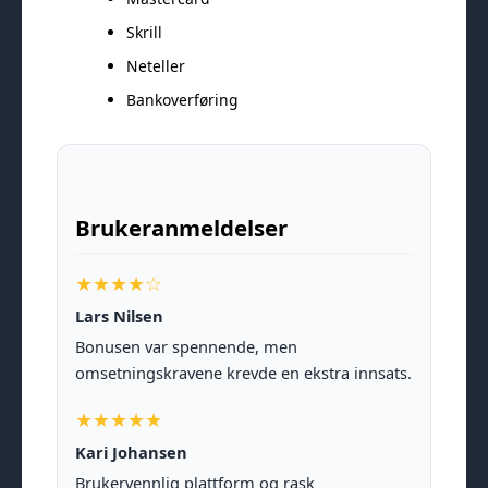
Skrill
Neteller
Bankoverføring
Brukeranmeldelser
★★★★☆
Lars Nilsen
Bonusen var spennende, men
omsetningskravene krevde en ekstra innsats.
★★★★★
Kari Johansen
Brukervennlig plattform og rask