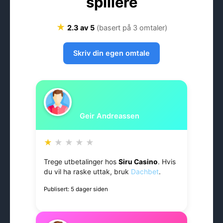
spillere
★
2.3 av 5
(basert på 3 omtaler)
Skriv din egen omtale
Geir Andreassen
★
★
★
★
★
Trege utbetalinger hos
Siru Casino
. Hvis
du vil ha raske uttak, bruk
Dachbet
.
Publisert: 5 dager siden