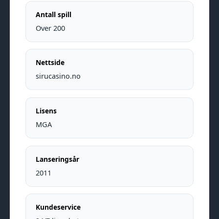
Antall spill
Over 200
Nettside
sirucasino.no
Lisens
MGA
Lanseringsår
2011
Kundeservice