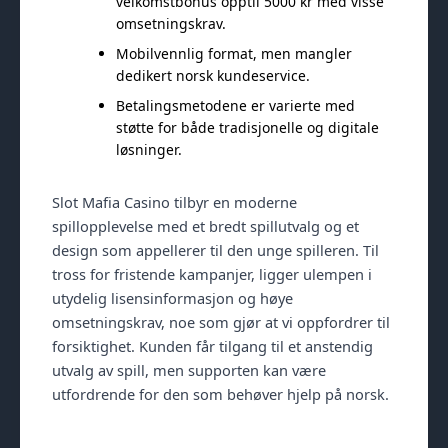
velkomstbonus opptil 5000 kr med visse
omsetningskrav.
Mobilvennlig format, men mangler
dedikert norsk kundeservice.
Betalingsmetodene er varierte med
støtte for både tradisjonelle og digitale
løsninger.
Slot Mafia Casino tilbyr en moderne
spillopplevelse med et bredt spillutvalg og et
design som appellerer til den unge spilleren. Til
tross for fristende kampanjer, ligger ulempen i
utydelig lisensinformasjon og høye
omsetningskrav, noe som gjør at vi oppfordrer til
forsiktighet. Kunden får tilgang til et anstendig
utvalg av spill, men supporten kan være
utfordrende for den som behøver hjelp på norsk.