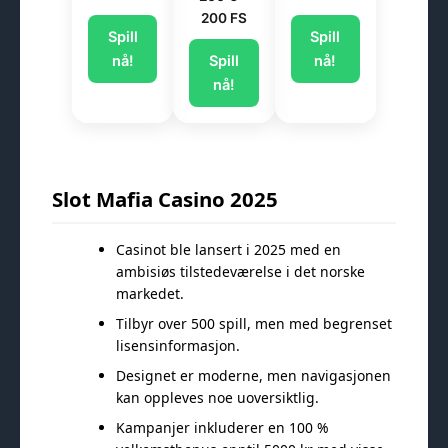
200 FS
Spill
Spill
nå!
Spill
nå!
nå!
Slot Mafia Casino 2025
Casinot ble lansert i 2025 med en
ambisiøs tilstedeværelse i det norske
markedet.
Tilbyr over 500 spill, men med begrenset
lisensinformasjon.
Designet er moderne, men navigasjonen
kan oppleves noe uoversiktlig.
Kampanjer inkluderer en 100 %