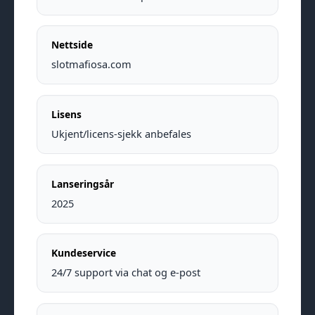
Nettside
slotmafiosa.com
Lisens
Ukjent/licens-sjekk anbefales
Lanseringsår
2025
Kundeservice
24/7 support via chat og e-post