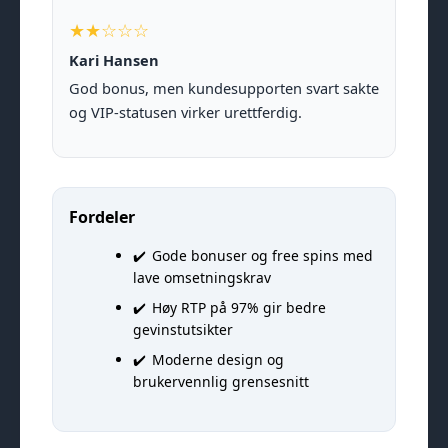
★★☆☆☆
Kari Hansen
God bonus, men kundesupporten svart sakte
og VIP-statusen virker urettferdig.
Fordeler
Gode bonuser og free spins med
lave omsetningskrav
Høy RTP på 97% gir bedre
gevinstutsikter
Moderne design og
brukervennlig grensesnitt