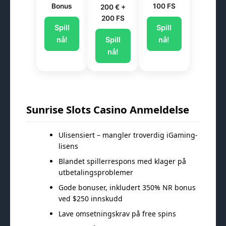
Bonus
100 FS
200 € +
200 FS
Spill
Spill
nå!
Spill
nå!
nå!
Sunrise Slots Casino Anmeldelse
Ulisensiert – mangler troverdig iGaming-
lisens
Blandet spillerrespons med klager på
utbetalingsproblemer
Gode bonuser, inkludert 350% NR bonus
ved $250 innskudd
Lave omsetningskrav på free spins