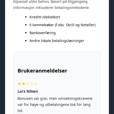
tilpasset ulike behov. Basert på tilgjengelig
informasjon inkluderer betalingsmetodene:
Kreditt-/debetkort
E-lommebøker (f.eks. Skrill og Neteller)
Bankoverføring
Andre lokale betalingsløsninger
Brukeranmeldelser
★★☆☆☆
Lars Nilsen
Bonusen var grei, men omsetningskravene
var for høye og utbetalingene tok for lang
tid.