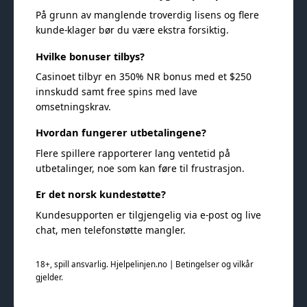
På grunn av manglende troverdig lisens og flere
kunde-klager bør du være ekstra forsiktig.
Hvilke bonuser tilbys?
Casinoet tilbyr en 350% NR bonus med et $250
innskudd samt free spins med lave
omsetningskrav.
Hvordan fungerer utbetalingene?
Flere spillere rapporterer lang ventetid på
utbetalinger, noe som kan føre til frustrasjon.
Er det norsk kundestøtte?
Kundesupporten er tilgjengelig via e-post og live
chat, men telefonstøtte mangler.
18+, spill ansvarlig. Hjelpelinjen.no | Betingelser og vilkår
gjelder.